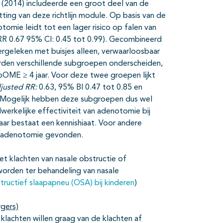
 (2014) includeerde een groot deel van de
tting van deze richtlijn module. Op basis van de
tomie leidt tot een lager risico op falen van
(RR 0.67 95% CI: 0.45 tot 0.99). Gecombineerd
ergeleken met buisjes alleen, verwaarloosbaar
orden verschillende subgroepen onderscheiden,
OME ≥ 4 jaar. Voor deze twee groepen lijkt
justed RR:
0.63, 95% BI 0.47 tot 0.85 en
k). Mogelijk hebben deze subgroepen dus wel
erkelijke effectiviteit van adenotomie bij
ar bestaat een kennishiaat. Voor andere
n adenotomie gevonden.
 klachten van nasale obstructie of
orden ter behandeling van nasale
bstructief slaapapneu (OSA) bij kinderen
)
rgers)
klachten willen graag van de klachten af