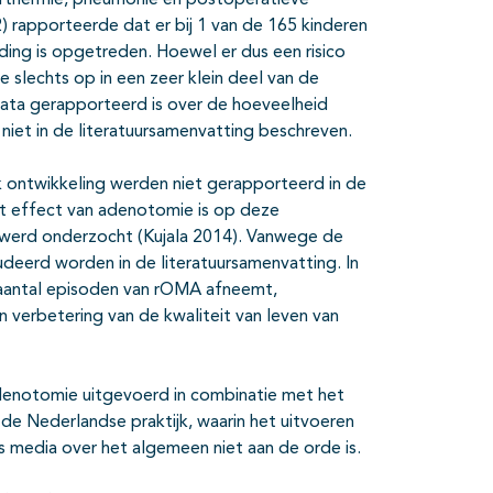
erthermie, pneumonie en postoperatieve
) rapporteerde dat er bij 1 van de 165 kinderen
ing is opgetreden. Hoewel er dus een risico
 slechts op in een zeer klein deel van de
data gerapporteerd is over de hoeveelheid
 niet in de literatuursamenvatting beschreven.
ak ontwikkeling werden niet gerapporteerd in de
et effect van adenotomie is op deze
n werd onderzocht (Kujala 2014). Vanwege de
udeerd worden in de literatuursamenvatting. In
aantal episoden van rOMA afneemt,
 verbetering van de kwaliteit van leven van
denotomie uitgevoerd in combinatie met het
de Nederlandse praktijk, waarin het uitvoeren
 media over het algemeen niet aan de orde is.