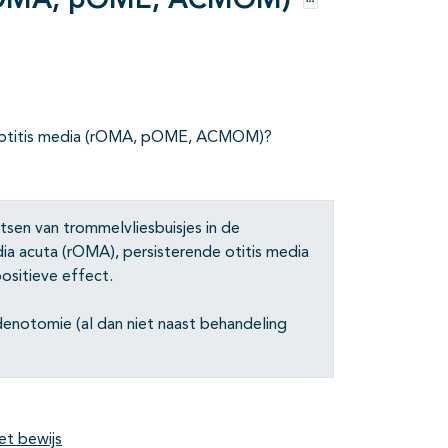
 (rOMA, pOME, ACMOM)
Opties
an otitis media (rOMA, pOME, ACMOM)?
tsen van trommelvliesbuisjes in de
ia acuta (rOMA), persisterende otitis media
sitieve effect.
enotomie (al dan niet naast behandeling
et bewijs