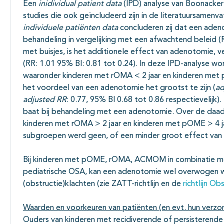
Een
inidividual patient data
(IPD) analyse van Boonacker
studies die ook geïncludeerd zijn in de literatuursamenva
individuele patiënten data
concluderen zij dat een adeno
behandeling in vergelijking met een afwachtend beleid 
met buisjes, is het additionele effect van adenotomie, v
(RR: 1.01 95% BI: 0.81 tot 0.24). In deze IPD-analyse w
waaronder kinderen met rOMA < 2 jaar en kinderen met p
het voordeel van een adenotomie het grootst te zijn (
ad
adjusted RR
: 0.77, 95% BI 0.68 tot 0.86 respectievelij
baat bij behandeling met een adenotomie. Over de daadw
kinderen met rOMA > 2 jaar en kinderen met pOME > 4 ja
subgroepen werd geen, of een minder groot effect va
Bij kinderen met pOME, rOMA, ACMOM in combinatie met
pediatrische OSA, kan een adenotomie wel overwogen w
(obstructie)klachten (zie ZATT-richtlijn en de
richtlijn O
Waarden en voorkeuren van patiënten (en evt. hun verzo
Ouders van kinderen met recidiverende of persisterende 