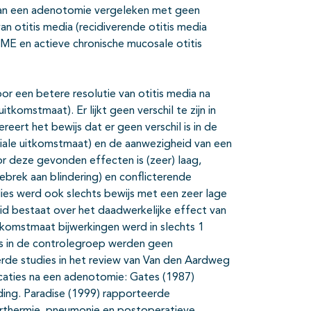
 van een adenotomie vergeleken met geen
n otitis media (recidiverende otitis media
ME en actieve chronische mucosale otitis
or een betere resolutie van otitis media na
omstmaat). Er lijkt geen verschil te zijn in
reert het bewijs dat er geen verschil is in de
iale uitkomstmaat) en de aanwezigheid van een
r deze gevonden effecten is (zeer) laag,
brek aan blindering) en conflicterende
ies werd ook slechts bewijs met een zeer lage
d bestaat over het daadwerkelijke effect van
tkomstmaat bijwerkingen werd in slechts 1
s in de controlegroep werden geen
rde studies in het review van Van den Aardweg
aties na een adenotomie: Gates (1987)
ing. Paradise (1999) rapporteerde