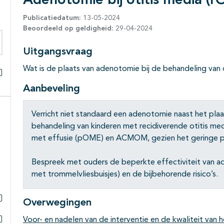
Adenotomie bij otitis media
Publicatiedatum:
13-05-2024
Beoordeeld op geldigheid:
29-04-2024
Uitgangsvraag
eken binnen deze richtlijn
Wat is de plaats van adenotomie bij de behandeling v
Alles openklappen
Aanbeveling
Verricht niet standaard een adenotomie naast het plaa
behandeling van kinderen met recidiverende otitis med
met effusie (pOME) en ACMOM, gezien het geringe po
Bespreek met ouders de beperkte effectiviteit van ad
met trommelvliesbuisjes) en de bijbehorende risico’s.
Overwegingen
Subpagina's open- en dichtklappen
Voor- en nadelen van de interventie en de kwaliteit van h