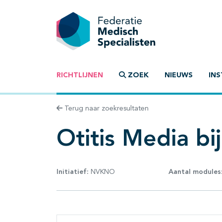
RICHTLIJNEN
ZOEK
NIEUWS
INS
Terug naar zoekresultaten
Otitis Media bi
Initiatief:
NVKNO
Aantal modules