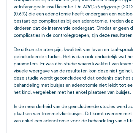
complicaties bij 4 kinderen (4%) waaronder maligne hyp
velofaryngeale insufficiëntie. De
MRC-studygroup
(2012
(0.6%) die een adenotomie heeft ondergaan een nabloed
bestaat op complicaties bij een adenotomie, treden deze
kinderen dat de interventie ondergaat. Omdat er geen 
complicaties in de controlegroepen, zijn deze resultaten
De uitkomstmaten pijn, kwaliteit van leven en taal-spra
geïncludeerde studies. Het is dan ook onduidelijk wat h
parameters. Er was één studie waarin kwaliteit van leve
visuele weergave van de resultaten kon deze niet geïncl
deze studie wordt geconcludeerd dat ondanks dat het 
behandeling met buisjes en adenotomie niet leidt tot een
het kind, vergeleken met het enkel plaatsen van buisjes.
In de meerderheid van de geïncludeerde studies werd a
plaatsen van trommelvliesbuisjes. Dit komt overeen met 
van enkel een adenotomie voor de behandeling van otitis