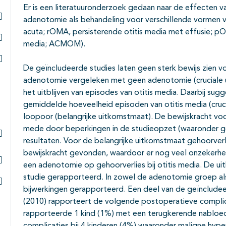
Subpagina's open- en dichtklappen
Er is een literatuuronderzoek gedaan naar de effecten
adenotomie als behandeling voor verschillende vormen va
Subpagina's open- en dichtklappen
acuta; rOMA, persisterende otitis media met effusie; pO
media; ACMOM).
Subpagina's open- en dichtklappen
De geïncludeerde studies laten geen sterk bewijs zien vo
Subpagina's open- en dichtklappen
adenotomie vergeleken met geen adenotomie (cruciale uitk
het uitblijven van episodes van otitis media. Daarbij sugge
gemiddelde hoeveelheid episoden van otitis media (cruc
loopoor (belangrijke uitkomstmaat). De bewijskracht voo
mede door beperkingen in de studieopzet (waaronder ge
resultaten. Voor de belangrijke uitkomstmaat gehoorverl
Subpagina's open- en dichtklappen
bewijskracht gevonden, waardoor er nog veel onzekerhei
een adenotomie op gehoorverlies bij otitis media. De ui
Subpagina's open- en dichtklappen
studie gerapporteerd. In zowel de adenotomie groep al
bijwerkingen gerapporteerd. Een deel van de geïncludee
Subpagina's open- en dichtklappen
(2010) rapporteert de volgende postoperatieve complic
rapporteerde 1 kind (1%) met een terugkerende nabloed