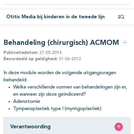
pagina's open- en dichtklappen
Otitis Media bij kinderen in de tweede lijn
pagina's open- en dichtklappen
Open i
pagina's open- en dichtklappen
Behandeling (chirurgisch) ACMOM
pagina's open- en dichtklappen
Opti
Publicatiedatum:
21-05-2014
pagina's open- en dichtklappen
Beoordeeld op geldigheid:
01-06-2012
pagina's open- en dichtklappen
In deze module worden de volgende uitgangsvragen
behandeld:
Welke verschillende vormen van behandelingen zijn er,
en wanneer zijn deze geïndiceerd?
Adenotomie
pagina's open- en dichtklappen
Tympanoplastiek type I (myringoplastiek)
Verantwoording