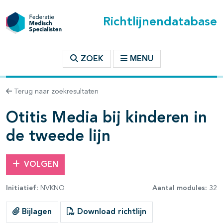
Richtlijnendatabase
t inhoudsopgave
ZOEK
MENU
n binnen deze richtlijn
Terug naar zoekresultaten
les openklappen
Otitis Media bij kinderen in
de tweede lijn
VOLGEN
Initiatief:
NVKNO
Aantal modules:
32
Bijlagen
Download richtlijn
pagina's open- en dichtklappen