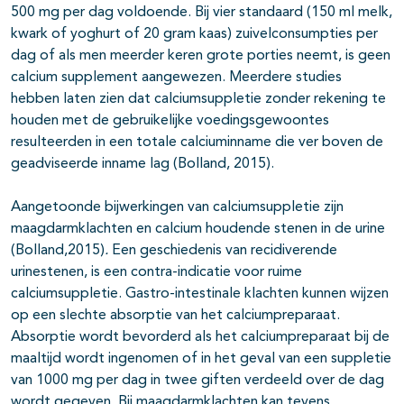
500 mg per dag voldoende. Bij vier standaard (150 ml melk,
kwark of yoghurt of 20 gram kaas) zuivelconsumpties per
dag of als men meerder keren grote porties neemt, is geen
calcium supplement aangewezen. Meerdere studies
hebben laten zien dat calciumsuppletie zonder rekening te
houden met de gebruikelijke voedingsgewoontes
resulteerden in een totale calciuminname die ver boven de
geadviseerde inname lag (Bolland, 2015).
Aangetoonde bijwerkingen van calciumsuppletie zijn
maagdarmklachten en calcium houdende stenen in de urine
(Bolland,2015)
.
Een geschiedenis van recidiverende
urinestenen, is een contra-indicatie voor ruime
calciumsuppletie. Gastro-intestinale klachten kunnen wijzen
op een slechte absorptie van het calciumpreparaat.
Absorptie wordt bevorderd als het calciumpreparaat bij de
maaltijd wordt ingenomen of in het geval van een suppletie
van 1000 mg per dag in twee giften verdeeld over de dag
wordt gegeven. Bij maagdarmklachten kan tevens