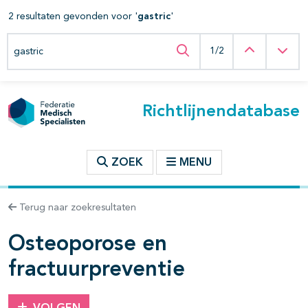
2 resultaten gevonden voor '
gastric
'
t inhoudsopgave
Zoeken binnen deze richtlijn
Vorige
Vol
1/2
Zoeken binnen deze ric
n binnen deze richtlijn
Richtlijnendatabase
les openklappen
ZOEK
MENU
Terug naar zoekresultaten
Osteoporose en
fractuurpreventie