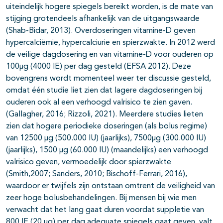
uiteindelijk hogere spiegels bereikt worden, is de mate van
stijging grotendeels afhankelijk van de uitgangswaarde
(Shab-Bidar, 2013). Overdoseringen vitamine-D geven
hypercalciëmie, hypercalciurie en spierzwakte. In 2012 werd
de veilige dagdosering en van vitamine-D voor ouderen op
100µg (4000 IE) per dag gesteld (EFSA 2012). Deze
bovengrens wordt momenteel weer ter discussie gesteld,
omdat één studie liet zien dat lagere dagdoseringen bij
ouderen ook al een verhoogd valrisico te zien gaven.
(Gallagher, 2016; Rizzoli, 2021). Meerdere studies lieten
zien dat hogere periodieke doseringen (als bolus regime)
van 12500 µg (500.000 IU) (jaarlijks), 7500µg (300.000 IU)
(jaarlijks), 1500 µg (60.000 IU) (maandelijks) een verhoogd
valrisico geven, vermoedelijk door spierzwakte
(Smith,2007; Sanders, 2010; Bischoff-Ferrari, 2016),
waardoor er twijfels zijn ontstaan omtrent de veiligheid van
zeer hoge bolusbehandelingen. Bij mensen bij wie men
verwacht dat het lang gaat duren voordat suppletie van
800 IE (20 µg) per dag adequate spiegels gaat geven, valt