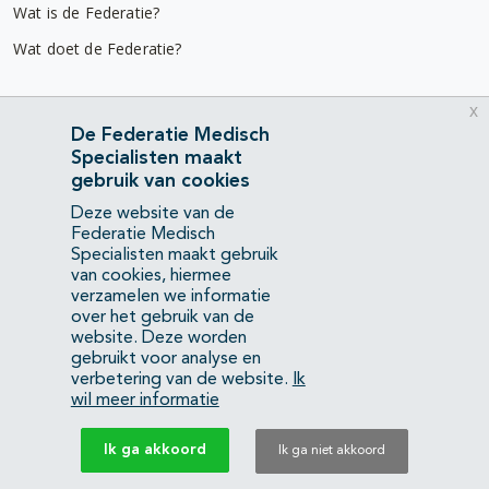
Wat is de Federatie?
Wat doet de Federatie?
Nuttige links
x
De Federatie Medisch
Diensten & advies
Specialisten maakt
Werken bij
gebruik van cookies
Gebruikersvoorwaarden
Deze website van de
Federatie Medisch
Privacyverklaring
Specialisten maakt gebruik
van cookies, hiermee
verzamelen we informatie
Contact
over het gebruik van de
Mercatorlaan 1200
website. Deze worden
3528 BL Utrecht
gebruikt voor analyse en
verbetering van de website.
Ik
wil meer informatie
(088) 505 34 34
info@richtlijnendatabase.nl
Ik ga akkoord
Ik ga niet akkoord