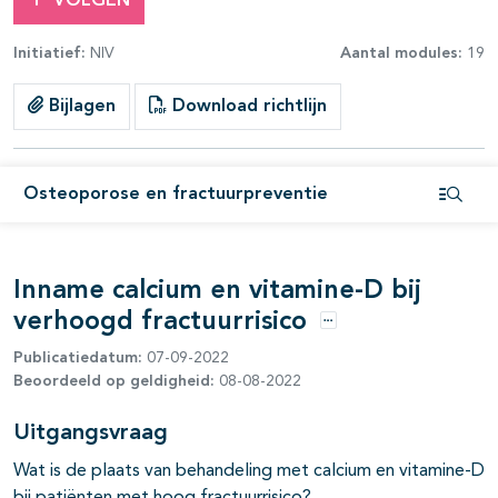
VOLGEN
Initiatief:
NIV
Aantal modules:
19
Bijlagen
Download richtlijn
Osteoporose en fractuurpreventie
Open i
Inname calcium en vitamine-D bij
verhoogd fractuurrisico
Opties
Publicatiedatum:
07-09-2022
Beoordeeld op geldigheid:
08-08-2022
pagina's open- en dichtklappen
Uitgangsvraag
Wat is de plaats van behandeling met calcium en vitamine-D