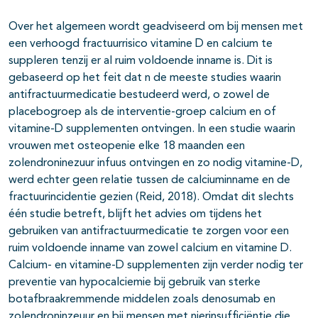
Over het algemeen wordt geadviseerd om bij mensen met
een verhoogd fractuurrisico vitamine D en calcium te
suppleren tenzij er al ruim voldoende inname is. Dit is
gebaseerd op het feit dat n de meeste studies waarin
antifractuurmedicatie bestudeerd werd, o zowel de
placebogroep als de interventie-groep calcium en of
vitamine-D supplementen ontvingen. In een studie waarin
vrouwen met osteopenie elke 18 maanden een
zolendroninezuur infuus ontvingen en zo nodig vitamine-D,
werd echter geen relatie tussen de calciuminname en de
fractuurincidentie gezien (Reid, 2018). Omdat dit slechts
één studie betreft, blijft het advies om tijdens het
gebruiken van antifractuurmedicatie te zorgen voor een
ruim voldoende inname van zowel calcium en vitamine D.
Calcium- en vitamine-D supplementen zijn verder nodig ter
preventie van hypocalciemie bij gebruik van sterke
botafbraakremmende middelen zoals denosumab en
zolendroninzeuur en bij mensen met nierinsufficiëntie die