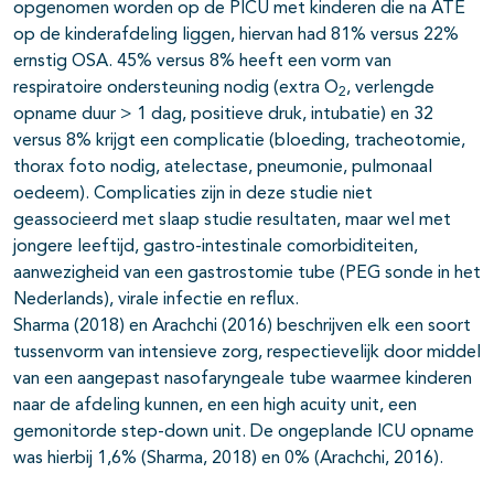
opgenomen worden op de PICU met kinderen die na ATE
op de kinderafdeling liggen, hiervan had 81% versus 22%
ernstig OSA. 45% versus 8% heeft een vorm van
respiratoire ondersteuning nodig (extra O
, verlengde
2
opname duur > 1 dag, positieve druk, intubatie) en 32
versus 8% krijgt een complicatie (bloeding, tracheotomie,
thorax foto nodig, atelectase, pneumonie, pulmonaal
oedeem). Complicaties zijn in deze studie niet
geassocieerd met slaap studie resultaten, maar wel met
jongere leeftijd, gastro-intestinale comorbiditeiten,
aanwezigheid van een gastrostomie tube (PEG sonde in het
Nederlands), virale infectie en reflux.
Sharma (2018) en Arachchi (2016) beschrijven elk een soort
tussenvorm van intensieve zorg, respectievelijk door middel
van een aangepast nasofaryngeale tube waarmee kinderen
naar de afdeling kunnen, en een high acuity unit, een
gemonitorde step-down unit. De ongeplande ICU opname
was hierbij 1,6% (Sharma, 2018) en 0% (Arachchi, 2016).