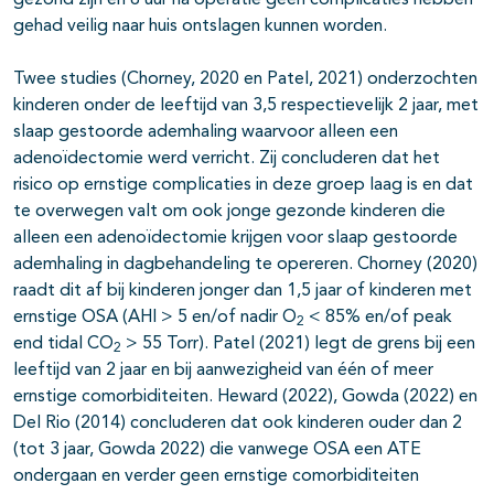
gezond zijn en 6 uur na operatie geen complicaties hebben
gehad veilig naar huis ontslagen kunnen worden.
Twee studies (Chorney, 2020 en Patel, 2021) onderzochten
kinderen onder de leeftijd van 3,5 respectievelijk 2 jaar, met
slaap gestoorde ademhaling waarvoor alleen een
adenoïdectomie werd verricht. Zij concluderen dat het
risico op ernstige complicaties in deze groep laag is en dat
te overwegen valt om ook jonge gezonde kinderen die
alleen een adenoïdectomie krijgen voor slaap gestoorde
ademhaling in dagbehandeling te opereren. Chorney (2020)
raadt dit af bij kinderen jonger dan 1,5 jaar of kinderen met
ernstige OSA (AHI > 5 en/of nadir O
< 85% en/of peak
2
end tidal CO
> 55 Torr). Patel (2021) legt de grens bij een
2
leeftijd van 2 jaar en bij aanwezigheid van één of meer
ernstige comorbiditeiten. Heward (2022), Gowda (2022) en
Del Rio (2014) concluderen dat ook kinderen ouder dan 2
(tot 3 jaar, Gowda 2022) die vanwege OSA een ATE
ondergaan en verder geen ernstige comorbiditeiten