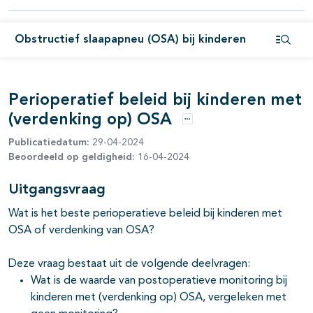
pagina's open- en dichtklappen
pagina's open- en dichtklappen
Obstructief slaapapneu (OSA) bij kinderen
Open i
Perioperatief beleid bij kinderen met
pagina's open- en dichtklappen
(verdenking op) OSA
Opties
Publicatiedatum:
29-04-2024
Beoordeeld op geldigheid:
16-04-2024
Uitgangsvraag
Wat is het beste perioperatieve beleid bij kinderen met
OSA of verdenking van OSA?
Deze vraag bestaat uit de volgende deelvragen:
Wat is de waarde van postoperatieve monitoring bij
kinderen met (verdenking op) OSA, vergeleken met