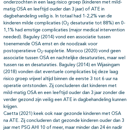
onderzochten in een laag risico groep (kinderen met mild-
matig OSA en leeftijd ouder dan 3 jaar) of ATE in
dagbehandeling veilig is. In totaal had 1-2,2% van de
kinderen milde complicaties (O
desaturatie tot 88%) en 0-
2
1,1% had ernstige complicaties (major medical intervention
needed). Baguley (2014) vond een associatie tussen
toenemende OSA ernst en de noodzaak voor
postoperatieve O
-suppletie. Moroco (2020) vond geen
2
associatie tussen OSA en nachtelijke desaturaties, maar wel
tussen ras en desaturaties. Baguley (2014) en Wijasingam
(2018) vonden dat eventuele complicaties bij deze laag
risico groep vrijwel altijd binnen de eerste 3 tot 6 uur na
operatie ontstonden. Zij concluderen dat kinderen met
mild-matig OSA en een leeftijd ouder dan 3 jaar zonder die
verder gezond zijn veilig een ATE in dagbehandeling kunnen
krijgen.
Caetta (2021) keek ook naar gezonde kinderen met OSA
na ATE. Zij concluderen dat gezonde kinderen ouder dan 3
jaar met PSG AHI 10 of meer, maar minder dan 24 én nadir