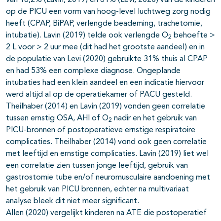
van 18,2% (Lavin, 2019) en 61% (Levi, 2020) van de kinderen
op de PICU een vorm van hoog-level luchtweg zorg nodig
heeft (CPAP, BiPAP, verlengde beademing, trachetomie,
intubatie). Lavin (2019) telde ook verlengde O
behoefte >
2
2 L voor > 2 uur mee (dit had het grootste aandeel) en in
de populatie van Levi (2020) gebruikte 31% thuis al CPAP
en had 53% een complexe diagnose. Ongeplande
intubaties had een klein aandeel en een indicatie hiervoor
werd altijd al op de operatiekamer of PACU gesteld.
Theilhaber (2014) en Lavin (2019) vonden geen correlatie
tussen ernstig OSA, AHI of O
nadir en het gebruik van
2
PICU-bronnen of postoperatieve ernstige respiratoire
complicaties. Theilhaber (2014) vond ook geen correlatie
met leeftijd en ernstige complicaties. Lavin (2019) liet wel
een correlatie zien tussen jonge leeftijd, gebruik van
gastrostomie tube en/of neuromusculaire aandoening met
het gebruik van PICU bronnen, echter na multivariaat
analyse bleek dit niet meer significant.
Allen (2020) vergelijkt kinderen na ATE die postoperatief