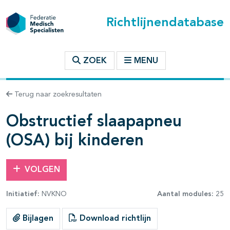
Richtlijnendatabase
t inhoudsopgave
ZOEK
MENU
n binnen deze richtlijn
Terug naar zoekresultaten
les openklappen
Obstructief slaapapneu
(OSA) bij kinderen
VOLGEN
Initiatief:
NVKNO
Aantal modules:
25
pagina's open- en dichtklappen
Bijlagen
Download richtlijn