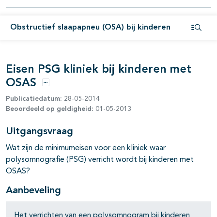
pagina's open- en dichtklappen
pagina's open- en dichtklappen
Obstructief slaapapneu (OSA) bij kinderen
Open i
Eisen PSG kliniek bij kinderen met
pagina's open- en dichtklappen
OSAS
Opties
Publicatiedatum:
28-05-2014
Beoordeeld op geldigheid:
01-05-2013
Uitgangsvraag
Wat zijn de minimumeisen voor een kliniek waar
polysomnografie (PSG) verricht wordt bij kinderen met
OSAS?
Aanbeveling
Het verrichten van een polysomnogram bij kinderen