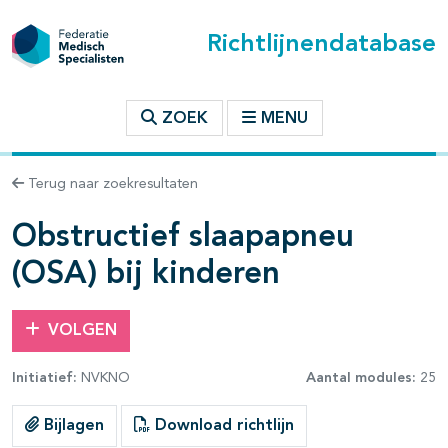
Richtlijnendatabase
t inhoudsopgave
ZOEK
MENU
n binnen deze richtlijn
Terug naar zoekresultaten
les openklappen
Obstructief slaapapneu
(OSA) bij kinderen
VOLGEN
Initiatief:
NVKNO
Aantal modules:
25
pagina's open- en dichtklappen
Bijlagen
Download richtlijn