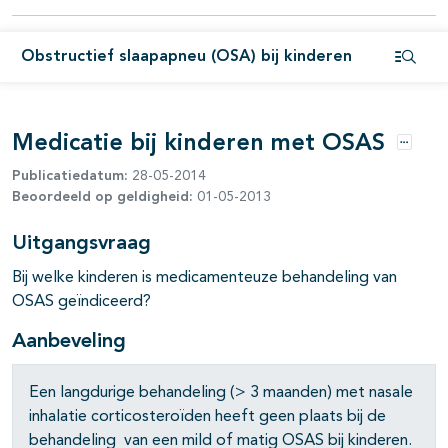
pagina's open- en dichtklappen
pagina's open- en dichtklappen
Obstructief slaapapneu (OSA) bij kinderen
Open i
Medicatie bij kinderen met OSAS
Opties
Publicatiedatum:
28-05-2014
Beoordeeld op geldigheid:
01-05-2013
Uitgangsvraag
Bij welke kinderen is medicamenteuze behandeling van
pagina's open- en dichtklappen
OSAS geïndiceerd?
Aanbeveling
Een langdurige behandeling (> 3 maanden) met nasale
inhalatie corticosteroïden heeft geen plaats bij de
behandeling van een mild of matig OSAS bij kinderen.