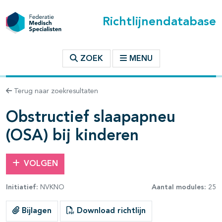
Richtlijnendatabase
t inhoudsopgave
ZOEK
MENU
n binnen deze richtlijn
Terug naar zoekresultaten
les openklappen
Obstructief slaapapneu
(OSA) bij kinderen
VOLGEN
Initiatief:
NVKNO
Aantal modules:
25
pagina's open- en dichtklappen
Bijlagen
Download richtlijn