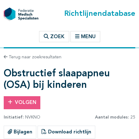
Richtlijnendatabase
t inhoudsopgave
ZOEK
MENU
n binnen deze richtlijn
Terug naar zoekresultaten
les openklappen
Obstructief slaapapneu
(OSA) bij kinderen
VOLGEN
Initiatief:
NVKNO
Aantal modules:
25
pagina's open- en dichtklappen
Bijlagen
Download richtlijn