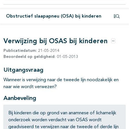
Obstructief slaapapneu (OSA) bij kinderen
Open i
Verwijzing bij OSAS bij kinderen
Opties
Publicatiedatum:
21-05-2014
Beoordeeld op geldigheid:
01-05-2013
Uitgangsvraag
Wanneer is verwijzing naar de tweede lijn noodzakelijk en
pagina's open- en dichtklappen
naar wie wordt verwezen?
pagina's open- en dichtklappen
Aanbeveling
Bij kinderen die op grond van anamnese of lichamelijk
onderzoek worden verdacht van OSAS wordt
pagina's open- en dichtklappen
geadviseerd te verwijzen naar de tweede of derde lijn