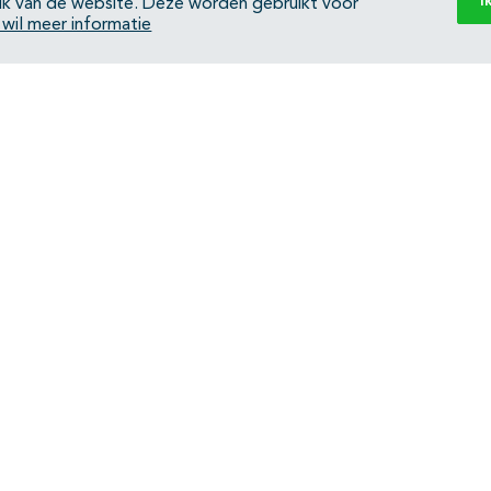
I
ik van de website. Deze worden gebruikt voor
k wil meer informatie
Back to top