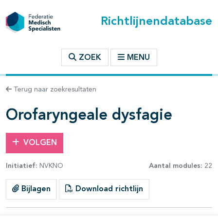
Richtlijnendatabase
t inhoudsopgave
ZOEK
MENU
n binnen deze richtlijn
Terug naar zoekresultaten
les openklappen
Orofaryngeale dysfagie
VOLGEN
Initiatief:
NVKNO
Aantal modules:
22
Bijlagen
Download richtlijn