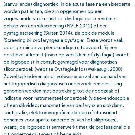
(aanvullende) diagnostiek. In de acute fase na een beroerte
worden patiënten, die zijn opgenomen op een
zogenaamde stroke-unit op dysfagie gescreend met
behulp van een slikscreening (NVLF, 2012) of een
dysfagiescreening (Suiter, 2014), zie ook de module
‘Screening bij orofaryngeale dysfagie’. Deze wordt vaak
door getrainde verpleegkundigen uitgevoerd. Bij een
positieve uitkomst (risico op verslikken of dysfagie) wordt
de logopedist in consult gevraagd voor diagnostisch
slikonderzoek (website Dysfagie.info) (Wakasugi, 2008).
Zowel bij kinderen als bij volwassenen zal aan de hand van
het logopedisch diagnostisch onderzoek een beslissing
genomen worden met betrekking tot de noodzaak of
indicatie voor instrumenteel onderzoek (video-endoscopie
of een slikvideo; manometrie van de farynx en slokdarm,
scintigrafie, elektromyografiemetingen of ultrasound
opnames voor aparte onderdelen van het slikproces),
waarbij de logopedist samenwerkt met de professional die
dit onderzoek uitvoert of begeleidt.