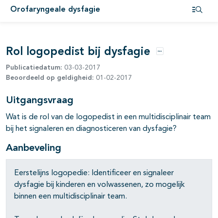
Orofaryngeale dysfagie
Open i
Rol logopedist bij dysfagie
Opties
Publicatiedatum:
03-03-2017
Beoordeeld op geldigheid:
01-02-2017
Uitgangsvraag
Wat is de rol van de logopedist in een multidisciplinair team
pagina's open- en dichtklappen
bij het signaleren en diagnosticeren van dysfagie?
pagina's open- en dichtklappen
Aanbeveling
Eerstelijns logopedie: Identificeer en signaleer
dysfagie bij kinderen en volwassenen, zo mogelijk
binnen een multidisciplinair team.