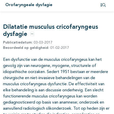
Orofaryngeale dysfagie
Open i
Dilatatie musculus cricofaryngeus
dysfagie
Opties
Publicatiedatum:
03-03-2017
Beoordeeld op geldigheid:
01-02-2017
Een dysfunctie van de musculus cricofaryngeus kan het
pagina's open- en dichtklappen
gevolg zijn van neurogene, myogene, structurele of
idiopathische oorzaken. Sedert 1951 bestaan er meerdere
pagina's open- en dichtklappen
chirurgische en niet-invasieve behandelingen van de
musculus cricofaryngeus dysfunctie. De effectiviteit van
elke behandeling is aan discussie onderhevig. Een slecht
functionerende musculus cricofaryngeus kan worden
gediagnosticeerd op basis van anamnese; onderzoek en
aanvullend radiologisch slikonderzoek. Tot op heden zijn er