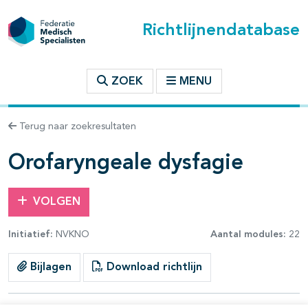
Richtlijnendatabase
t inhoudsopgave
ZOEK
MENU
n binnen deze richtlijn
Terug naar zoekresultaten
les openklappen
Orofaryngeale dysfagie
VOLGEN
Initiatief:
NVKNO
Aantal modules:
22
Bijlagen
Download richtlijn