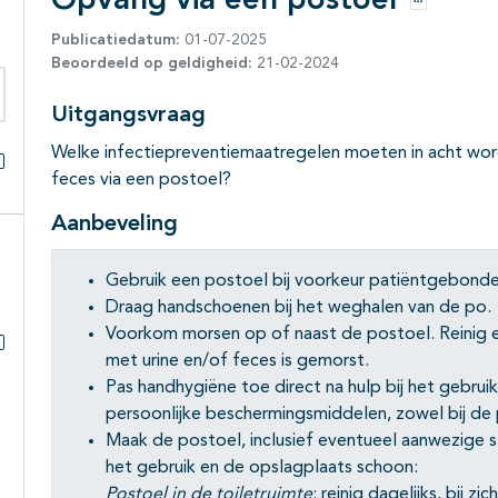
Opvang via een postoel
Opties
Publicatiedatum:
01-07-2025
Beoordeeld op geldigheid:
21-02-2024
Uitgangsvraag
eken binnen deze richtlijn
Welke infectiepreventiemaatregelen moeten in acht wor
feces via een postoel?
Alles openklappen
Aanbeveling
Gebruik een postoel bij voorkeur patiëntgebond
Draag handschoenen bij het weghalen van de po.
Voorkom morsen op of naast de postoel. Reinig en
met urine en/of feces is gemorst.
Subpagina's open- en dichtklappen
Pas handhygiëne toe direct na hulp bij het gebrui
persoonlijke beschermingsmiddelen, zowel bij de p
Maak de postoel, inclusief eventueel aanwezige s
het gebruik en de opslagplaats schoon:
Postoel in de toiletruimte
: reinig dagelijks, bij 