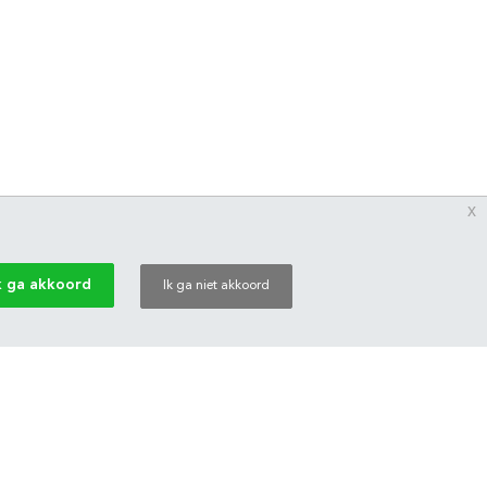
x
k ga akkoord
Ik ga niet akkoord