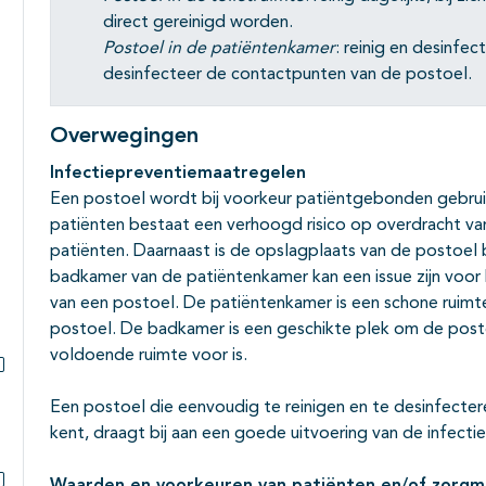
direct gereinigd worden.
Postoel in de patiëntenkamer
: reinig en desinfec
desinfecteer de contactpunten van de postoel.
Overwegingen
Infectiepreventiemaatregelen
Een postoel wordt bij voorkeur patiëntgebonden gebruik
patiënten bestaat een verhoogd risico op overdracht v
patiënten. Daarnaast is de opslagplaats van de postoel b
badkamer van de patiëntenkamer kan een issue zijn voor
van een postoel. De patiëntenkamer is een schone ruimte
postoel. De badkamer is een geschikte plek om de posto
voldoende ruimte voor is.
Subpagina's open- en dichtklappen
Een postoel die eenvoudig te reinigen en te desinfectere
kent, draagt bij aan een goede uitvoering van de infect