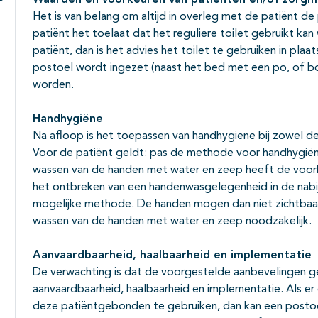
Waarden en voorkeuren van patiënten en/of zorg
Subpagina's open- en dichtklappen
Het is van belang om altijd in overleg met de patiënt de 
patiënt het toelaat dat het reguliere toilet gebruikt ka
patiënt, dan is het advies het toilet te gebruiken in pl
postoel wordt ingezet (naast het bed met een po, of b
worden.
Handhygiëne
Na afloop is het toepassen van handhygiëne bij zowel d
Voor de patiënt geldt: pas de methode voor handhygiëne
wassen van de handen met water en zeep heeft de voorkeur
het ontbreken van een handenwasgelegenheid in de nabijh
mogelijke methode. De handen mogen dan niet zichtbaar zij
wassen van de handen met water en zeep noodzakelijk.
Aanvaardbaarheid, haalbaarheid en implementatie
De verwachting is dat de voorgestelde aanbevelingen 
aanvaardbaarheid, haalbaarheid en implementatie. Als e
deze patiëntgebonden te gebruiken, dan kan een posto