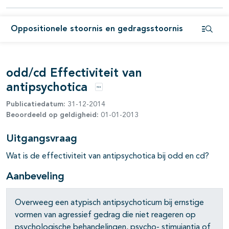
pagina's open- en dichtklappen
Oppositionele stoornis en gedragsstoornis
Open i
odd/cd Effectiviteit van
antipsychotica
Opties
Publicatiedatum:
31-12-2014
Beoordeeld op geldigheid:
01-01-2013
Uitgangsvraag
Wat is de effectiviteit van antipsychotica bij odd en cd?
Aanbeveling
Overweeg een atypisch antipsychoticum bij ernstige
vormen van agres­sief gedrag die niet reageren op
psychologische behandelingen, psycho- stimuiantia of