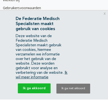
Gebruikersvoorwaarden
x
Privacyverklaring
De Federatie Medisch
Specialisten maakt
Contact
gebruik van cookies
Mercatorlaan 1200
Deze website van de
3528 BL Utrecht
Federatie Medisch
Specialisten maakt gebruik
van cookies, hiermee
(088) 505 34 34
verzamelen we informatie
info@richtlijnendatabase.nl
over het gebruik van de
website. Deze worden
gebruikt voor analyse en
YouTube
LinkedIn
verbetering van de website.
Ik
wil meer informatie
KvK Federatie Medisch Specialisten:
40483480
Ik ga akkoord
Ik ga niet akkoord
Privacyverklaring
Back to top