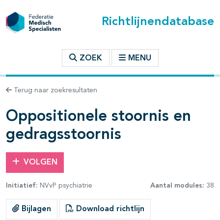
Richtlijnendatabase
t inhoudsopgave
ZOEK
MENU
n binnen deze richtlijn
Terug naar zoekresultaten
les openklappen
Oppositionele stoornis en
gedragsstoornis
VOLGEN
pagina's open- en dichtklappen
Initiatief:
NVvP psychiatrie
Aantal modules:
38
pagina's open- en dichtklappen
Bijlagen
Download richtlijn