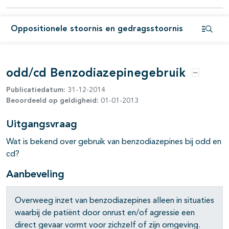
pagina's open- en dichtklappen
Oppositionele stoornis en gedragsstoornis
Open i
odd/cd Benzodiazepinegebruik
Opties
Publicatiedatum:
31-12-2014
Beoordeeld op geldigheid:
01-01-2013
Uitgangsvraag
Wat is bekend over gebruik van benzodiazepines bij odd en
cd?
Aanbeveling
Overweeg inzet van benzodiazepines alleen in situaties
waarbij de patiënt door onrust en/of agressie een
direct gevaar vormt voor zichzelf of zijn omgeving.