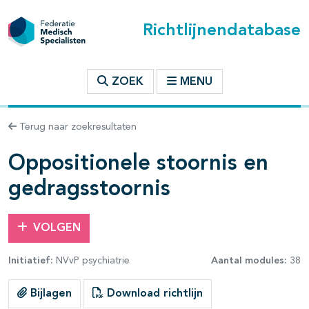
Richtlijnendatabase
t inhoudsopgave
ZOEK
MENU
n binnen deze richtlijn
Terug naar zoekresultaten
les openklappen
Oppositionele stoornis en
gedragsstoornis
VOLGEN
pagina's open- en dichtklappen
Initiatief:
NVvP psychiatrie
Aantal modules:
38
pagina's open- en dichtklappen
Bijlagen
Download richtlijn