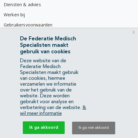
Diensten & advies
Werken bij
Gebruikersvoorwaarden
x
Privacyverklaring
De Federatie Medisch
Specialisten maakt
Contact
gebruik van cookies
Mercatorlaan 1200
Deze website van de
3528 BL Utrecht
Federatie Medisch
Specialisten maakt gebruik
van cookies, hiermee
(088) 505 34 34
verzamelen we informatie
info@richtlijnendatabase.nl
over het gebruik van de
website. Deze worden
gebruikt voor analyse en
YouTube
LinkedIn
verbetering van de website.
Ik
wil meer informatie
KvK Federatie Medisch Specialisten:
40483480
Ik ga akkoord
Ik ga niet akkoord
Privacyverklaring