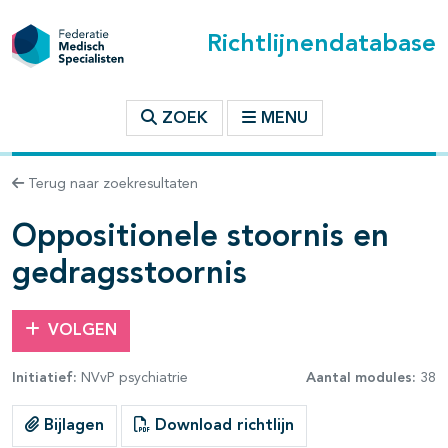
Richtlijnendatabase
t inhoudsopgave
ZOEK
MENU
n binnen deze richtlijn
Terug naar zoekresultaten
les openklappen
Oppositionele stoornis en
gedragsstoornis
VOLGEN
pagina's open- en dichtklappen
Initiatief:
NVvP psychiatrie
Aantal modules:
38
pagina's open- en dichtklappen
Bijlagen
Download richtlijn