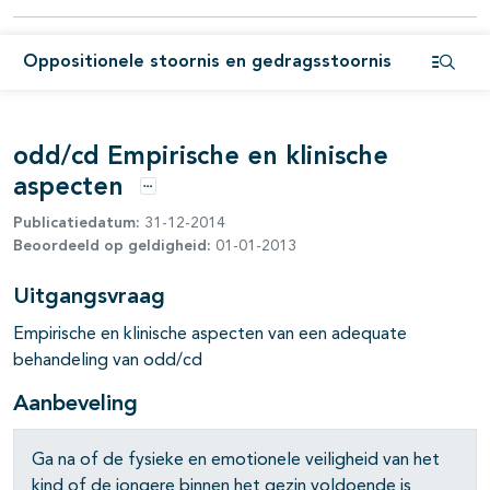
pagina's open- en dichtklappen
Oppositionele stoornis en gedragsstoornis
Open i
odd/cd Empirische en klinische
aspecten
Opties
Publicatiedatum:
31-12-2014
Beoordeeld op geldigheid:
01-01-2013
Uitgangsvraag
Empirische en klinische aspecten van een adequate
behandeling van odd/cd
Aanbeveling
Ga na of de fysieke en emotionele veiligheid van het
kind of de jongere binnen het gezin voldoende is