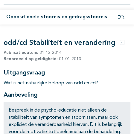
Oppositionele stoornis en gedragsstoornis
Open i
odd/cd Stabiliteit en verandering
Opties
Publicatiedatum:
31-12-2014
pagina's open- en dichtklappen
Beoordeeld op geldigheid:
01-01-2013
Uitgangsvraag
Wat is het natuurlijke beloop van odd en cd?
Aanbeveling
Bespreek in de psycho-educatie niet alleen de
stabiliteit van symptomen en stoornissen, maar ook
expliciet de veranderbaarheid hiervan. Dit is belangrijk
voor de motivatie tot deelname aan de behandeling.