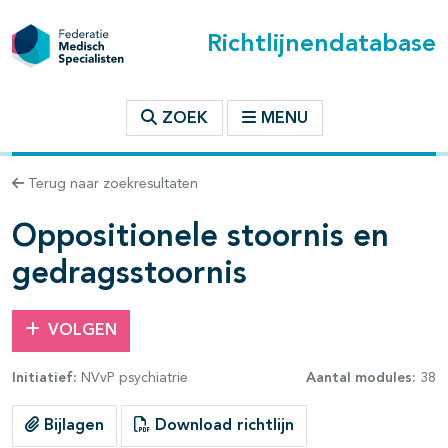
Richtlijnendatabase
t inhoudsopgave
ZOEK
MENU
n binnen deze richtlijn
Terug naar zoekresultaten
les openklappen
Oppositionele stoornis en
gedragsstoornis
VOLGEN
pagina's open- en dichtklappen
Initiatief:
NVvP psychiatrie
Aantal modules:
38
pagina's open- en dichtklappen
Bijlagen
Download richtlijn