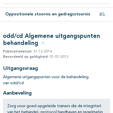
pagina's open- en dichtklappen
Oppositionele stoornis en gedragsstoornis
Open i
odd/cd Algemene uitgangspunten
behandeling
Opties
Publicatiedatum:
31-12-2014
Beoordeeld op geldigheid:
01-01-2013
Uitgangsvraag
Algemene uitgangspunten voor de behandeling
van
odd/cd
Aanbeveling
Zorg voor goed opgeleide trainers die de integriteit
van het behandel- protocol handhaven en regelmatig