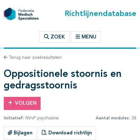
Richtlijnendatabase
t inhoudsopgave
ZOEK
MENU
n binnen deze richtlijn
Terug naar zoekresultaten
les openklappen
Oppositionele stoornis en
gedragsstoornis
VOLGEN
pagina's open- en dichtklappen
Initiatief:
NVvP psychiatrie
Aantal modules:
38
pagina's open- en dichtklappen
Bijlagen
Download richtlijn