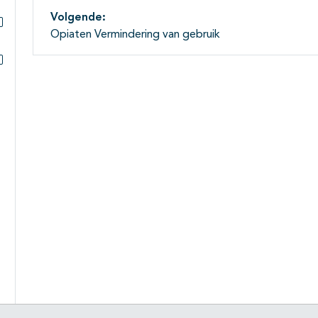
Volgende:
Opiaten Vermindering van gebruik
Subpagina's open- en dichtklappen
Subpagina's open- en dichtklappen