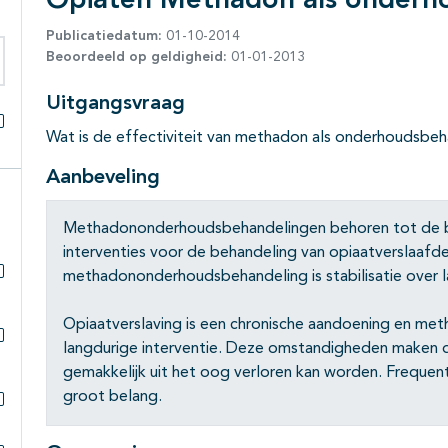
Opiaten Methadon als onderh
Publicatiedatum:
01-10-2014
Beoordeeld op geldigheid:
01-01-2013
eken binnen deze richtlijn
Uitgangsvraag
Wat is de effectiviteit van methadon als onderhoudsbe
Alles openklappen
Aanbeveling
Methadononderhoudsbehandelingen behoren tot de be
interventies voor de behandeling van opiaatverslaafd
methadononderhoudsbehandeling is stabilisatie over la
Subpagina's open- en dichtklappen
Opiaatverslaving is een chronische aandoening en me
langdurige interventie. Deze omstandigheden maken d
Subpagina's open- en dichtklappen
gemakkelijk uit het oog verloren kan worden. Frequent
groot belang.
Subpagina's open- en dichtklappen