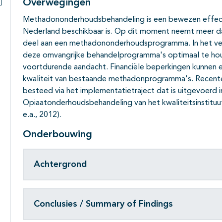
Overwegingen
Subpagina's open- en dichtklappen
Methadononderhoudsbehandeling is een bewezen effectie
Nederland beschikbaar is. Op dit moment neemt meer d
deel aan een methadononderhoudsprogramma. In het verled
deze omvangrijke behandelprogramma's optimaal te hou
voortdurende aandacht. Financiële beperkingen kunnen 
kwaliteit van bestaande methadonprogramma's. Recenteli
besteed via het implementatietraject dat is uitgevoerd in
Opiaatonderhoudsbehandeling van het kwaliteitsinstituu
e.a., 2012).
Onderbouwing
Achtergrond
Conclusies / Summary of Findings