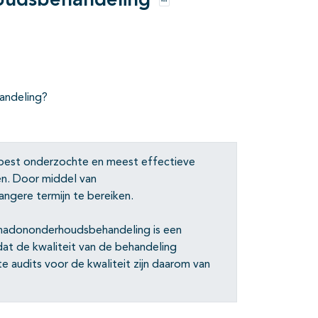
oudsbehandeling
Opties
handeling?
st onder­zochte en meest effectieve
en. Door middel van
ngere termijn te bereiken.
thadononder­houdsbehandeling is een
at de kwaliteit van de behandeling
e audits voor de kwaliteit zijn daarom van