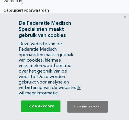
Werken bij
Gebruikersvoorwaarden
x
Privacyverklaring
De Federatie Medisch
Specialisten maakt
Contact
gebruik van cookies
Mercatorlaan 1200
Deze website van de
3528 BL Utrecht
Federatie Medisch
Specialisten maakt gebruik
van cookies, hiermee
(088) 505 34 34
verzamelen we informatie
info@richtlijnendatabase.nl
over het gebruik van de
website. Deze worden
gebruikt voor analyse en
YouTube
LinkedIn
verbetering van de website.
Ik
wil meer informatie
KvK Federatie Medisch Specialisten:
40483480
Ik ga akkoord
Ik ga niet akkoord
Privacyverklaring
Back to top