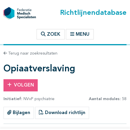
Richtlijnendatabase
t inhoudsopgave
ZOEK
MENU
n binnen deze richtlijn
Terug naar zoekresultaten
les openklappen
Opiaatverslaving
VOLGEN
Initiatief:
NVvP psychiatrie
Aantal modules:
58
pagina's open- en dichtklappen
Bijlagen
Download richtlijn
pagina's open- en dichtklappen
pagina's open- en dichtklappen