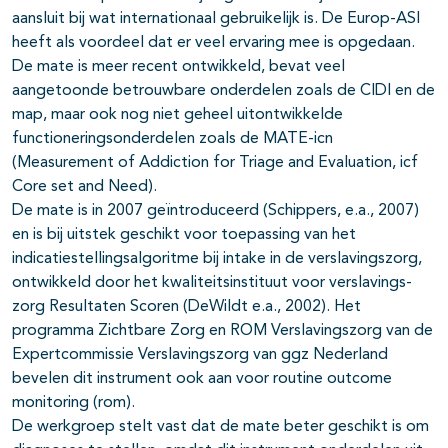
aansluit bij wat internationaal gebruikelijk is. De Europ-ASI
heeft als voordeel dat er veel ervaring mee is opgedaan.
De
mate
is meer recent ontwikkeld, bevat veel
aangetoonde betrouwbare onderdelen zoals de CIDI en de
map,
maar ook nog niet geheel uitontwik­kelde
functioneringsonderdelen zoals de
MATE-icn
(Measurement of Addiction for Triage and Evaluation,
icf
Core set and Need).
De
mate
is in 2007 geïntroduceerd (Schippers, e.a., 2007)
en is bij uitstek geschikt voor toepassing van het
indicatiestellingsalgoritme bij intake in de verslavingszorg,
ontwikkeld door het kwaliteitsinstituut voor verslavings­
zorg Resultaten Scoren (DeWildt e.a., 2002). Het
programma Zichtbare Zorg en
ROM Verslavingszorg
van de
Expertcommissie Verslavingszorg van
ggz
Nederland
bevelen dit instrument ook aan voor
routine outcome
monitoring
(rom).
De werkgroep stelt vast dat de mate beter geschikt is om