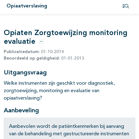
Opiaatverslaving
Open i
Opiaten Zorgtoewijzing monitoring
evaluatie
Opties
pagina's open- en dichtklappen
Publicatiedatum:
01-10-2014
Beoordeeld op geldigheid:
01-01-2013
pagina's open- en dichtklappen
Uitgangsvraag
pagina's open- en dichtklappen
Welke instrumenten zijn geschikt voor diagnostiek,
pagina's open- en dichtklappen
zorgtoewijzing, monitoring en evaluatie van
opiaatverslaving?
pagina's open- en dichtklappen
Aanbeveling
Aanbevolen wordt de patiëntkenmerken bij aanvang
van de behandeling met gestructureerde instrumenten