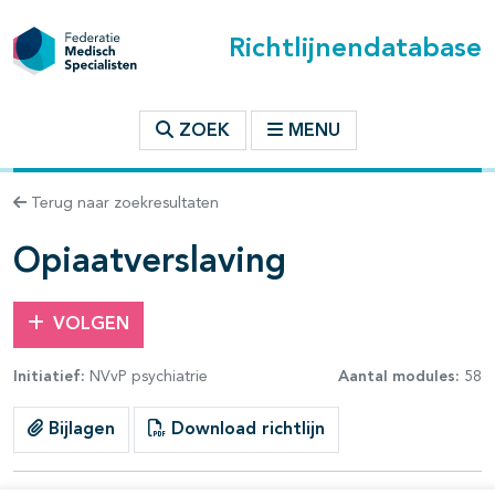
Richtlijnendatabase
t inhoudsopgave
ZOEK
MENU
n binnen deze richtlijn
Terug naar zoekresultaten
les openklappen
Opiaatverslaving
VOLGEN
Initiatief:
NVvP psychiatrie
Aantal modules:
58
pagina's open- en dichtklappen
Bijlagen
Download richtlijn