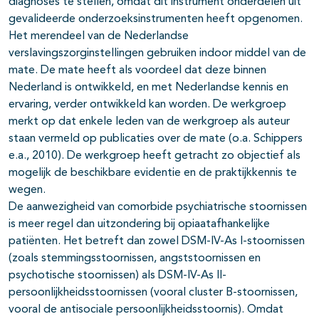
diagnoses te stellen, omdat dit instrument onderdelen uit
gevalideerde onderzoeksin­strumenten heeft opgenomen.
Het merendeel van de Nederlandse
verslavingszorginstellingen gebruiken indoor middel van de
mate. De mate heeft als voordeel dat deze binnen
Nederland is ontwikkeld, en met Neder­landse kennis en
ervaring, verder ontwikkeld kan worden. De werkgroep
merkt op dat enkele leden van de werkgroep als auteur
staan vermeld op publicaties over de mate (o.a. Schippers
e.a., 2010). De werkgroep heeft getracht zo objectief als
mogelijk de beschikbare evidentie en de praktijk­kennis te
wegen.
De aanwezigheid van comorbide psychiatrische stoornissen
is meer regel dan uitzondering bij opiaatafhankelijke
patiënten. Het betreft dan zowel DSM-IV-As I-stoornissen
(zoals stemmingsstoornissen, angststoornissen en
psychotische stoornissen) als DSM-IV-As II-
persoonlijkheidsstoornissen (vooral cluster B-stoornissen,
vooral de antisociale persoonlijkheidsstoornis). Omdat