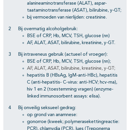
alanineaminotransferase (ALAT), aspar-
taataminotransferase (ASAT), bilirubine, y-GT;
bij vermoeden van nierlijden: creatinine.
2 Bij overmatig alcoholgebruik:
BSE of CRP, Hb, MCV, TSH, glucose (nn)
AF, ALAT, ASAT, bilirubine, kreatinine, y-GT.
3 Bij intraveneus gebruik (actueel of vroeger):
BSE of CRP, Hb, MCV, TSH, glucose (nn);
AF, ALAT, ASAT, bilirubine, kreatinine, y-GT
;
hepatitis B (HBsAg, IgM-anti-HBc), hepatitis
C (anti-hepatitis- C-virus: anti-HCV; hcv-rna),
hiv 1 en 2 (toestemming vragen) (enzyme-
linked immunosorbent assays: elisa).
4 Bij onveilig seksueel gedrag:
op grond van anamnese:
gonorroe (kweek; polymerasekettingreactie:
PCR), chlamydia (PCR), lues (Treponema