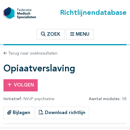
Richtlijnendatabase
t inhoudsopgave
ZOEK
MENU
n binnen deze richtlijn
Terug naar zoekresultaten
les openklappen
Opiaatverslaving
VOLGEN
Initiatief:
NVvP psychiatrie
Aantal modules:
58
pagina's open- en dichtklappen
Bijlagen
Download richtlijn