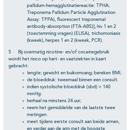
pallidum-hemagglutinatiereactie: TPHA;
Treponema Pallidum Particle Agglutination
Assay: TPPA), fluorescent treponemal
antibody-absorption (FTA-ABS)], hiv 1 en 2
(toestem­ming vragen) (ELISA), trichomoniasis
(kweek), herpes 1 en 2 (kweek, PCR).
5 Bij overmatig nicotine- en/of cocaïnegebruik
wordt het risico op hart- en vaatziekten in kaart
gebracht:
lengte; gewicht en buikomvang; bereken BMI;
de bloeddruk: tweemaal binnen een consult.
indien systolische bloeddruk (sbd) > 140
mmHg:
herhaal na minstens 24 uur;
neem het gemiddelde van de laatste twee
metingen.
meet tijdens eerste consult aan beide armen,
en verder aan de arm met de hoogste