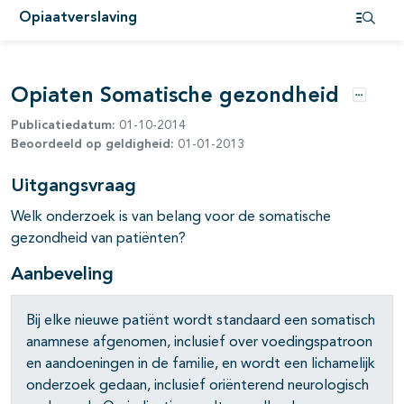
Opiaatverslaving
Open i
Opiaten Somatische gezondheid
Opties
Publicatiedatum:
01-10-2014
Beoordeeld op geldigheid:
01-01-2013
pagina's open- en dichtklappen
pagina's open- en dichtklappen
Uitgangsvraag
Welk onderzoek is van belang voor de somatische
pagina's open- en dichtklappen
gezondheid van patiënten?
pagina's open- en dichtklappen
Aanbeveling
pagina's open- en dichtklappen
Bij elke nieuwe patiënt wordt standaard een somatisch
anamnese afgenomen, inclusief over voedingspatroon
en aandoeningen in de familie, en wordt een lichamelijk
onderzoek gedaan, inclusief oriënterend neurologisch