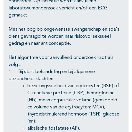
onderzoek. Op indicatie wordt aanvullend
laboratoriumonderzoek verricht en/of een ECG
gemaakt.
Met het oog op ongewenste zwangerschap en soa's
dient gevraagd te worden naar risicovol seksueel
gedrag en naar anticonceptie.
Het algoritme voor aanvullend onderzoek luidt als
volgt.
1 Bij start behandeling en bij algemene
gezondheidsklachten:
bezinkingssnelheid van erytrocyten (BSE) of
C-reactieve proteïne (CRP), hemoglobine
(Hb), mean corpuscular volume (gemiddeld
celvolume van de erytrocyten: MCV),
thyroïdstimulerend hormoon (TSH), glucose
(nn);
alkalische fosfatase (AF),