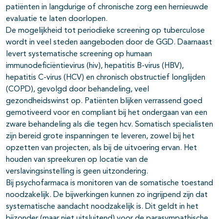
patiënten in langdurige of chronische zorg een hernieuwde
evaluatie te laten doorlopen.
De mogelijkheid tot periodieke screening op tuberculose
wordt in veel steden aangeboden door de GGD. Daarnaast
levert systematische screening op humaan
immunodeficiëntievirus (hiv), hepatitis B-virus (HBV),
hepatitis C-virus (HCV) en chronisch obstructief longlijden
(COPD), gevolgd door behandeling, veel
gezondheidswinst op. Patiënten blijken verrassend goed
gemotiveerd voor en compliant bij het ondergaan van een
zware behande­ling als die tegen hcv. Somatisch specialisten
zijn bereid grote inspan­ningen te leveren, zowel bij het
opzetten van projecten, als bij de uitvoering ervan. Het
houden van spreekuren op locatie van de
verslavingsinstelling is geen uitzondering.
Bij psychofarmaca is monitoren van de somatische toestand
noodza­kelijk. De bijwerkingen kunnen zo ingrijpend zijn dat
systematische aandacht noodzakelijk is. Dit geldt in het
bijzonder (maar niet uitslui­tend) voor de parasympathische,