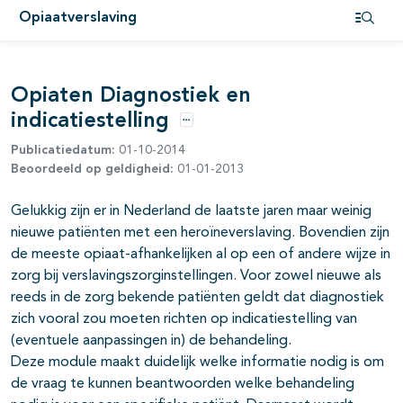
Opiaatverslaving
Open i
Opiaten Diagnostiek en
indicatiestelling
Opties
pagina's open- en dichtklappen
Publicatiedatum:
01-10-2014
Beoordeeld op geldigheid:
01-01-2013
pagina's open- en dichtklappen
Gelukkig zijn er in Nederland de laatste jaren maar weinig
pagina's open- en dichtklappen
nieuwe patiënten met een heroïneverslaving. Bovendien zijn
de meeste opiaat-afhankelijken al op een of andere wijze in
pagina's open- en dichtklappen
zorg bij verslavingszorginstellingen. Voor zowel nieuwe als
pagina's open- en dichtklappen
reeds in de zorg bekende patiënten geldt dat diagnostiek
zich vooral zou moeten richten op indicatiestelling van
(even­tuele aanpassingen in) de behandeling.
Deze module maakt duidelijk welke informatie nodig is om
de vraag te kunnen beantwoorden welke behandeling