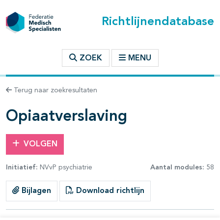
Richtlijnendatabase
t inhoudsopgave
ZOEK
MENU
n binnen deze richtlijn
Terug naar zoekresultaten
les openklappen
Opiaatverslaving
VOLGEN
Initiatief:
NVvP psychiatrie
Aantal modules:
58
pagina's open- en dichtklappen
Bijlagen
Download richtlijn