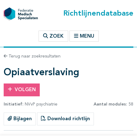
Richtlijnendatabase
t inhoudsopgave
ZOEK
MENU
n binnen deze richtlijn
Terug naar zoekresultaten
les openklappen
Opiaatverslaving
VOLGEN
Initiatief:
NVvP psychiatrie
Aantal modules:
58
pagina's open- en dichtklappen
Bijlagen
Download richtlijn
pagina's open- en dichtklappen