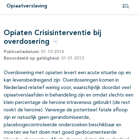
Opiaatverslaving
Open i
pagina's open- en dichtklappen
pagina's open- en dichtklappen
Opiaten Crisisinterventie bij
overdosering
pagina's open- en dichtklappen
Opties
Publicatiedatum:
01-10-2014
pagina's open- en dichtklappen
Beoordeeld op geldigheid:
01-01-2013
Overdosering met opiaten levert een acute situatie op en
kan levensbe­dreigend zijn. Overdoseringen komen in
Nederland relatief weinig voor, waarschijnlijk doordat veel
opiaatverslaafden in behandeling zijn en omdat slechts een
klein percentage de heroïne intraveneus gebruikt (de rest
rookt de heroïne). Vanwege de potentieel fatale afloop
zijn er natuurlijk geen gerandomiseerde,
placebogecontroleerde onderzoeken beschikbaar en
moeten we het doen met goed gedocumenteerde