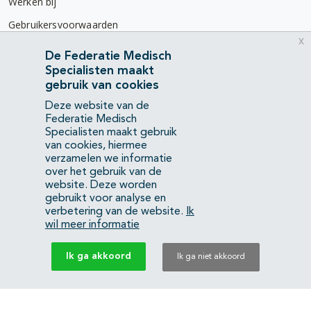
Werken bij
Gebruikersvoorwaarden
x
Privacyverklaring
De Federatie Medisch
Specialisten maakt
Contact
gebruik van cookies
Mercatorlaan 1200
Deze website van de
3528 BL Utrecht
Federatie Medisch
Specialisten maakt gebruik
van cookies, hiermee
(088) 505 34 34
verzamelen we informatie
info@richtlijnendatabase.nl
over het gebruik van de
website. Deze worden
gebruikt voor analyse en
YouTube
LinkedIn
verbetering van de website.
Ik
wil meer informatie
KvK Federatie Medisch Specialisten:
40483480
Ik ga akkoord
Ik ga niet akkoord
Privacyverklaring
Back to top