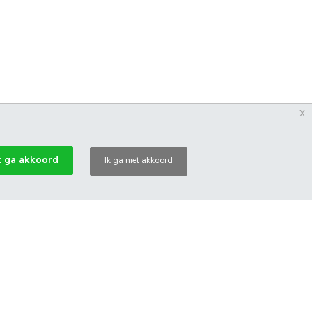
x
k ga akkoord
Ik ga niet akkoord