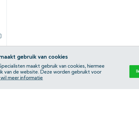
Subpagina's open- en dichtklappen
Subpagina's open- en dichtklappen
 maakt gebruik van cookies
pecialisten maakt gebruik van cookies, hiermee
I
ik van de website. Deze worden gebruikt voor
Subpagina's open- en dichtklappen
k wil meer informatie
Back to top