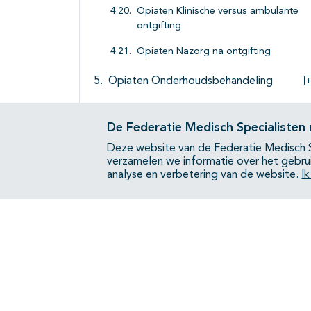
Opiaten Klinische versus ambulante
ontgifting
Opiaten Nazorg na ontgifting
Opiaten Onderhoudsbehandeling
Opiaten Vermindering van gebruik
De Federatie Medisch Specialisten
Opiaten Acupunctuur, ibogaïne en
Deze website van de Federatie Medisch S
stimulatie
verzamelen we informatie over het gebru
analyse en verbetering van de website.
I
Bijlagen