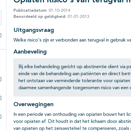
Opiaten Risico's van terugval n
Publicatiedatum:
01-10-2014
Beoordeeld op geldigheid:
01-01-2013
eken binnen deze richtlijn
Uitgangsvraag
Welke risico's zijn er verbonden aan terugval in gebruik 
Alles openklappen
Aanbeveling
Bij elke behandeling gericht op abstinentie dient via 
einde van de behandeling aan patiënten en direct be
het ontstaan van verminderde tolerantie voor opiaten 
Subpagina's open- en dichtklappen
daarmee samenhangende toegenomen risico van een o
Overwegingen
Subpagina's open- en dichtklappen
In een periode van onthouding van opiaten bouwt het l
voor opiaten af. Dit houdt in dat het lichaam door absti
Subpagina's open- en dichtklappen
van opiaten op het zenuwstelsel te compenseren, zoals 