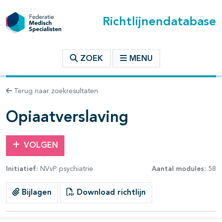
Richtlijnendatabase
t inhoudsopgave
ZOEK
MENU
n binnen deze richtlijn
Terug naar zoekresultaten
les openklappen
Opiaatverslaving
VOLGEN
Initiatief:
NVvP psychiatrie
Aantal modules:
58
pagina's open- en dichtklappen
Bijlagen
Download richtlijn
pagina's open- en dichtklappen
pagina's open- en dichtklappen