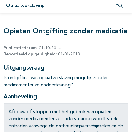
Opiaatverslaving
Open i
Opiaten Ontgifting zonder medicatie
Opties
Publicatiedatum:
01-10-2014
Beoordeeld op geldigheid:
01-01-2013
Uitgangsvraag
Is ontgifting van opiaatverslaving mogelijk zonder
medicamenteuze ondersteuning?
Aanbeveling
Afbouw of stoppen met het gebruik van opiaten
zonder medicamen­teuze ondersteuning wordt sterk
ontraden vanwege de onthoudings­verschijnselen en de