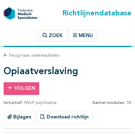
Richtlijnendatabase
t inhoudsopgave
ZOEK
MENU
n binnen deze richtlijn
Terug naar zoekresultaten
les openklappen
Opiaatverslaving
VOLGEN
Initiatief:
NVvP psychiatrie
Aantal modules:
58
pagina's open- en dichtklappen
Bijlagen
Download richtlijn
pagina's open- en dichtklappen
pagina's open- en dichtklappen