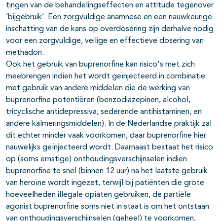
tingen van de behandelingseffecten en attitude tegenover
‘bijgebruik’. Een zorgvuldige anamnese en een nauwkeurige
inschatting van de kans op overdosering zijn derhalve nodig
voor een zorgvuldige, veilige en effectieve dosering van
methadon.
Ook het gebruik van buprenorfine kan risico's met zich
meebrengen indien het wordt geïnjecteerd in combinatie
met gebruik van andere middelen die de werking van
buprenorfine potentiëren (benzodiazepinen, alcohol,
tricyclische antidepressiva, sederende antihistaminen, en
andere kalmerings­middelen). In de Nederlandse praktijk zal
dit echter minder vaak voor­komen, daar buprenorfine hier
nauwelijks geïnjecteerd wordt. Daarnaast bestaat het risico
op (soms ernstige) onthoudingsverschijnselen indien
buprenorfine te snel (binnen 12 uur) na het laatste gebruik
van heroïne wordt ingezet, terwijl bij patiënten die grote
hoeveelheden illegale opiaten gebruiken, de partiële
agonist buprenorfine soms niet in staat is om het ontstaan
van onthoudingsverschijnselen (geheel) te voorkomen,