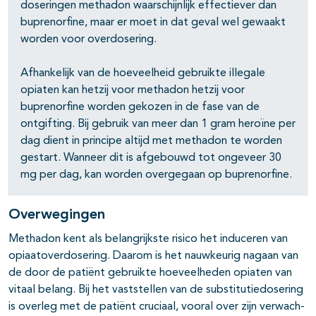
doseringen methadon waarschijnlijk effectiever dan
buprenorfine, maar er moet in dat geval wel gewaakt
worden voor overdosering.
Afhankelijk van de hoeveelheid gebruikte illegale
opiaten kan hetzij voor methadon hetzij voor
buprenorfine worden gekozen in de fase van de
ontgifting. Bij gebruik van meer dan 1 gram heroïne per
dag dient in principe altijd met methadon te worden
gestart. Wanneer dit is afgebouwd tot ongeveer 30
mg per dag, kan worden overgegaan op buprenorfine.
Overwegingen
Methadon kent als belangrijkste risico het induceren van
pagina's open- en dichtklappen
opiaatoverdosering. Daarom is het nauwkeurig nagaan van
de door de patiënt gebruikte hoeveelheden opiaten van
pagina's open- en dichtklappen
vitaal belang. Bij het vaststellen van de substitutiedosering
is overleg met de patiënt cruciaal, vooral over zijn verwach­
pagina's open- en dichtklappen