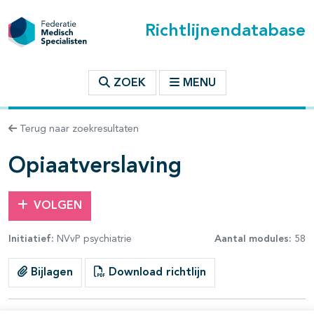
Richtlijnendatabase
t inhoudsopgave
ZOEK
MENU
n binnen deze richtlijn
Terug naar zoekresultaten
les openklappen
Opiaatverslaving
VOLGEN
Initiatief:
NVvP psychiatrie
Aantal modules:
58
pagina's open- en dichtklappen
Bijlagen
Download richtlijn
pagina's open- en dichtklappen
pagina's open- en dichtklappen