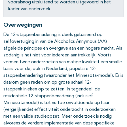
vooralsnog uitsluitend te worden uitgevoerd in het
kader van onderzoek.
Overwegingen
De 12-stappenbenadering is deels gebaseerd op
zelfovertuiging in van de Alcoholics Annymous (AA)
afgeleide principes en overgave aan een hogere macht. Als
zodanig is het niet voor iedereen aantrekkelijk. Voorts
vormen twee onderzoeken van matige kwaliteit een smalle
basis voor de, ook in Nederland, populaire 12-
stappenbenadering (waaronder het Minnesota-model). Er is
daarom geen reden om op grote schaal 12-
stappenklinieken op te zetten. In tegendeel, de
residentiële 12-stappenbenadering (inclu­sief
pagina's open- en dichtklappen
Minnesotamodel) is tot nu toe onvoldoende op haar
(vergelijkende) effectiviteit onderzocht in onderzoeken
pagina's open- en dichtklappen
met een valide studieopzet. Meer onderzoek is nodig
alvorens de verdere implementatie van deze specifieke
pagina's open- en dichtklappen