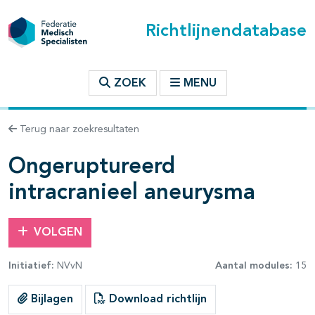
Richtlijnendatabase
t inhoudsopgave
ZOEK
MENU
n binnen deze richtlijn
Terug naar zoekresultaten
les openklappen
Ongeruptureerd
intracranieel aneurysma
VOLGEN
Initiatief:
NVvN
Aantal modules:
15
Bijlagen
Download richtlijn