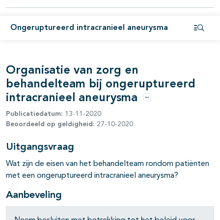
Ongeruptureerd intracranieel aneurysma
Open i
Organisatie van zorg en
behandelteam bij ongeruptureerd
pagina's open- en dichtklappen
intracranieel aneurysma
Opties
Publicatiedatum:
13-11-2020
Beoordeeld op geldigheid:
27-10-2020
Uitgangsvraag
Wat zijn de eisen van het behandelteam rondom patiënten
met een ongeruptureerd intracranieel aneurysma?
Aanbeveling