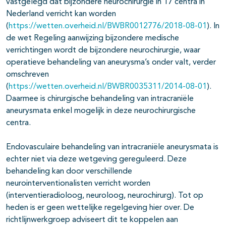
vastgelegd dat bijzondere neurochirurgie in 17 centra in
Nederland verricht kan worden
(
https://wetten.overheid.nl/BWBR0012776/2018-08-01
). In
de wet Regeling aanwijzing bijzondere medische
verrichtingen wordt de bijzondere neurochirurgie, waar
operatieve behandeling van aneurysma’s onder valt, verder
omschreven
(
https://wetten.overheid.nl/BWBR0035311/2014-08-01
).
Daarmee is chirurgische behandeling van intracraniële
aneurysmata enkel mogelijk in deze neurochirurgische
centra.
Endovasculaire behandeling van intracraniële aneurysmata is
echter niet via deze wetgeving gereguleerd. Deze
behandeling kan door verschillende
neurointerventionalisten verricht worden
(interventieradioloog, neuroloog, neurochirurg). Tot op
heden is er geen wettelijke regelgeving hier over. De
richtlijnwerkgroep adviseert dit te koppelen aan