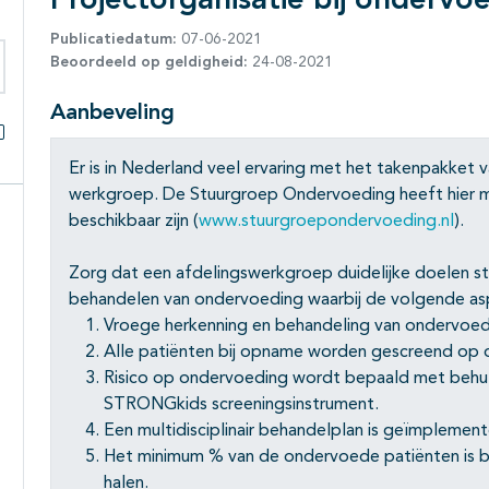
Projectorganisatie bij ondervoe
Publicatiedatum:
07-06-2021
Beoordeeld op geldigheid:
24-08-2021
eken binnen deze richtlijn
Aanbeveling
Alles openklappen
Er is in Nederland veel ervaring met het takenpakket 
werkgroep. De Stuurgroep Ondervoeding heeft hier ma
beschikbaar zijn (
www.stuurgroepondervoeding.nl
).
Zorg dat een afdelingswerkgroep duidelijke doelen st
behandelen van ondervoeding waarbij de volgende as
Vroege herkenning en behandeling van ondervoedi
Alle patiënten bij opname worden gescreend op 
Risico op ondervoeding wordt bepaald met behul
STRONGkids screeningsinstrument.
Een multidisciplinair behandelplan is geïmplement
Het minimum % van de ondervoede patiënten is b
halen.