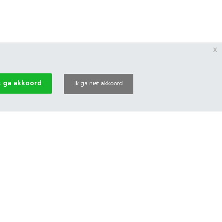
x
k ga akkoord
Ik ga niet akkoord