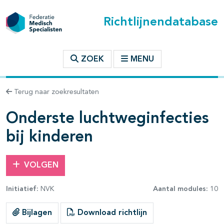
Richtlijnendatabase
t inhoudsopgave
ZOEK
MENU
n binnen deze richtlijn
Terug naar zoekresultaten
Onderste luchtweginfecties
bij kinderen
VOLGEN
Initiatief:
NVK
Aantal modules:
10
Bijlagen
Download richtlijn