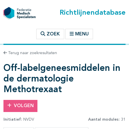
Richtlijnendatabase
t inhoudsopgave
ZOEK
MENU
n binnen deze richtlijn
Terug naar zoekresultaten
Off-labelgeneesmiddelen in
de dermatologie
Methotrexaat
VOLGEN
Initiatief:
NVDV
Aantal modules:
31