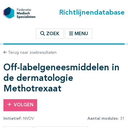
Richtlijnendatabase
t inhoudsopgave
ZOEK
MENU
n binnen deze richtlijn
Terug naar zoekresultaten
Off-labelgeneesmiddelen in
de dermatologie
Methotrexaat
VOLGEN
Initiatief:
NVDV
Aantal modules:
31