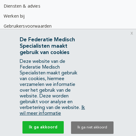
Diensten & advies
Werken bij
Gebruikersvoorwaarden
x
Privacyverklaring
De Federatie Medisch
Specialisten maakt
Contact
gebruik van cookies
Mercatorlaan 1200
Deze website van de
3528 BL Utrecht
Federatie Medisch
Specialisten maakt gebruik
van cookies, hiermee
(088) 505 34 34
verzamelen we informatie
info@richtlijnendatabase.nl
over het gebruik van de
website. Deze worden
gebruikt voor analyse en
YouTube
LinkedIn
verbetering van de website.
Ik
wil meer informatie
KvK Federatie Medisch Specialisten:
40483480
Ik ga akkoord
Ik ga niet akkoord
Privacyverklaring