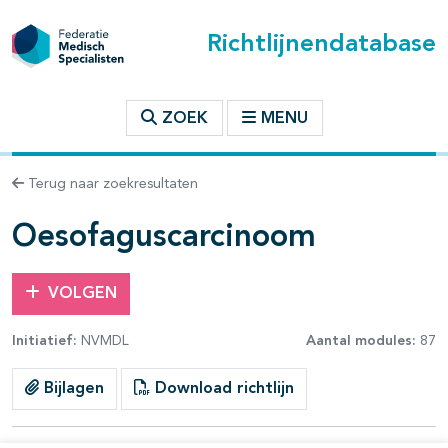
Richtlijnendatabase
t inhoudsopgave
ZOEK
MENU
n binnen deze richtlijn
Terug naar zoekresultaten
les openklappen
Oesofaguscarcinoom
VOLGEN
Initiatief:
NVMDL
Aantal modules:
87
pagina's open- en dichtklappen
Bijlagen
Download richtlijn
pagina's open- en dichtklappen