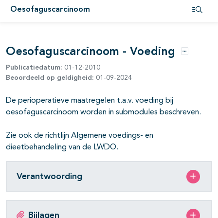
Oesofaguscarcinoom
pagina's open- en dichtklappen
Open i
pagina's open- en dichtklappen
Oesofaguscarcinoom - Voeding
pagina's open- en dichtklappen
Opties
Publicatiedatum:
01-12-2010
Beoordeeld op geldigheid:
01-09-2024
pagina's open- en dichtklappen
De perioperatieve maatregelen t.a.v. voeding bij
oesofaguscarcinoom worden in submodules beschreven.
Zie ook de richtlijn Algemene voedings- en
dieetbehandeling van de LWDO.
Verantwoording
Bijlagen