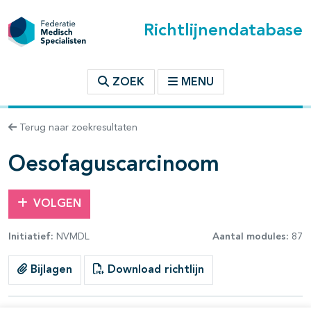
Richtlijnendatabase
t inhoudsopgave
ZOEK
MENU
n binnen deze richtlijn
Terug naar zoekresultaten
les openklappen
Oesofaguscarcinoom
VOLGEN
Initiatief:
NVMDL
Aantal modules:
87
pagina's open- en dichtklappen
Bijlagen
Download richtlijn
pagina's open- en dichtklappen