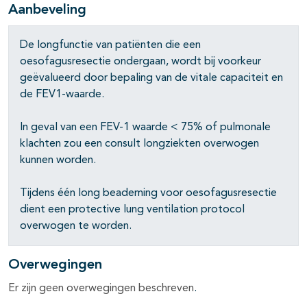
Aanbeveling
pagina's open- en dichtklappen
De longfunctie van patiënten die een
oesofagusresectie ondergaan, wordt bij voorkeur
geëvalueerd door bepaling van de vitale capaciteit en
pagina's open- en dichtklappen
de FEV1-waarde.
pagina's open- en dichtklappen
In geval van een FEV-1 waarde < 75% of pulmonale
klachten zou een consult longziekten overwogen
kunnen worden.
Tijdens één long beademing voor oesofagusresectie
dient een protective lung ventilation protocol
overwogen te worden.
Overwegingen
Er zijn geen overwegingen beschreven
.