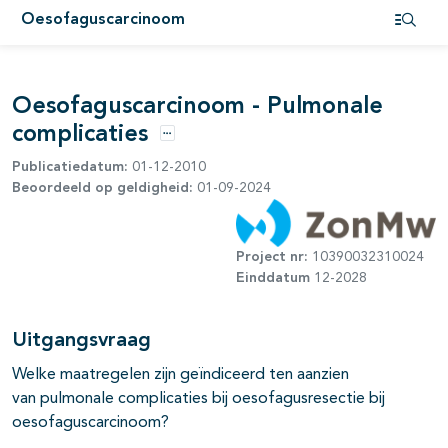
Oesofaguscarcinoom
pagina's open- en dichtklappen
Open i
pagina's open- en dichtklappen
Oesofaguscarcinoom - Pulmonale
pagina's open- en dichtklappen
complicaties
Opties
Publicatiedatum:
01-12-2010
pagina's open- en dichtklappen
Beoordeeld op geldigheid:
01-09-2024
Project nr:
10390032310024
Einddatum
12-2028
Uitgangsvraag
Welke maatregelen zijn geïndiceerd ten aanzien
van pulmonale complicaties bij oesofagusresectie bij
oesofaguscarcinoom?