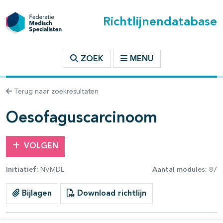
Richtlijnendatabase
t inhoudsopgave
ZOEK
MENU
n binnen deze richtlijn
Terug naar zoekresultaten
les openklappen
Oesofaguscarcinoom
VOLGEN
Initiatief:
NVMDL
Aantal modules:
87
pagina's open- en dichtklappen
Bijlagen
Download richtlijn
pagina's open- en dichtklappen