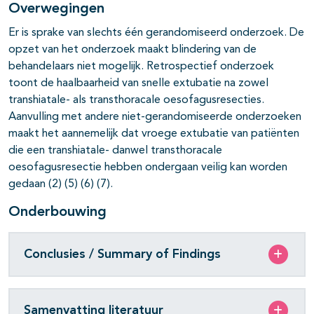
Overwegingen
pagina's open- en dichtklappen
Er is sprake van slechts één gerandomiseerd onderzoek. De
opzet van het onderzoek maakt blindering van de
behandelaars niet mogelijk. Retrospectief onderzoek
toont de haalbaarheid van snelle extubatie na zowel
pagina's open- en dichtklappen
transhiatale- als transthoracale oesofagusresecties.
pagina's open- en dichtklappen
Aanvulling met andere niet-gerandomiseerde onderzoeken
maakt het aannemelijk dat vroege extubatie van patiënten
die een transhiatale- danwel transthoracale
oesofagusresectie hebben ondergaan veilig kan worden
gedaan (2) (5) (6) (7).
Onderbouwing
Conclusies / Summary of Findings
Samenvatting literatuur