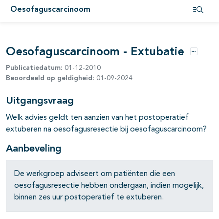
Oesofaguscarcinoom
pagina's open- en dichtklappen
Open i
pagina's open- en dichtklappen
Oesofaguscarcinoom - Extubatie
pagina's open- en dichtklappen
Opties
Publicatiedatum:
01-12-2010
Beoordeeld op geldigheid:
01-09-2024
pagina's open- en dichtklappen
Uitgangsvraag
Welk advies geldt ten aanzien van het postoperatief
extuberen na oesofagusresectie bij oesofaguscarcinoom?
Aanbeveling
De werkgroep adviseert om patiënten die een
oesofagusresectie hebben ondergaan, indien mogelijk,
binnen zes uur postoperatief te extuberen.