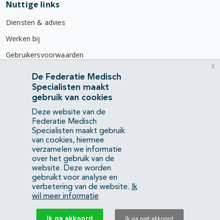
Nuttige links
Diensten & advies
Werken bij
Gebruikersvoorwaarden
x
Privacyverklaring
De Federatie Medisch
Specialisten maakt
Contact
gebruik van cookies
Mercatorlaan 1200
Deze website van de
3528 BL Utrecht
Federatie Medisch
Specialisten maakt gebruik
van cookies, hiermee
(088) 505 34 34
verzamelen we informatie
info@richtlijnendatabase.nl
over het gebruik van de
website. Deze worden
gebruikt voor analyse en
YouTube
LinkedIn
verbetering van de website.
Ik
wil meer informatie
KvK Federatie Medisch Specialisten:
40483480
Ik ga akkoord
Ik ga niet akkoord