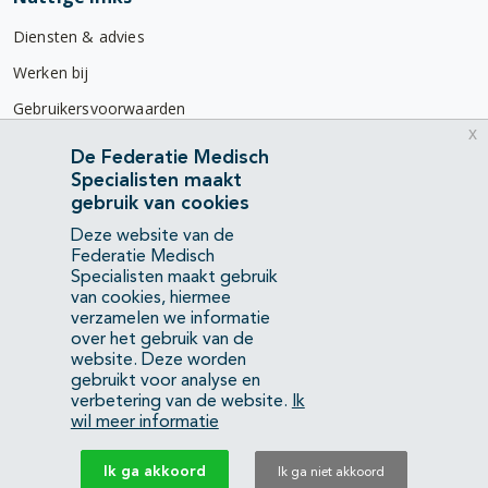
Diensten & advies
Werken bij
Gebruikersvoorwaarden
x
Privacyverklaring
De Federatie Medisch
Specialisten maakt
Contact
gebruik van cookies
Mercatorlaan 1200
Deze website van de
3528 BL Utrecht
Federatie Medisch
Specialisten maakt gebruik
van cookies, hiermee
(088) 505 34 34
verzamelen we informatie
info@richtlijnendatabase.nl
over het gebruik van de
website. Deze worden
gebruikt voor analyse en
YouTube
LinkedIn
verbetering van de website.
Ik
wil meer informatie
KvK Federatie Medisch Specialisten:
40483480
Ik ga akkoord
Ik ga niet akkoord