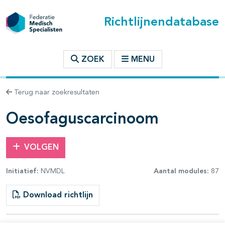
Richtlijnendatabase
t inhoudsopgave
ZOEK
MENU
n binnen deze richtlijn
Terug naar zoekresultaten
les openklappen
Oesofaguscarcinoom
VOLGEN
Initiatief:
NVMDL
Aantal modules:
87
pagina's open- en dichtklappen
Download richtlijn
pagina's open- en dichtklappen