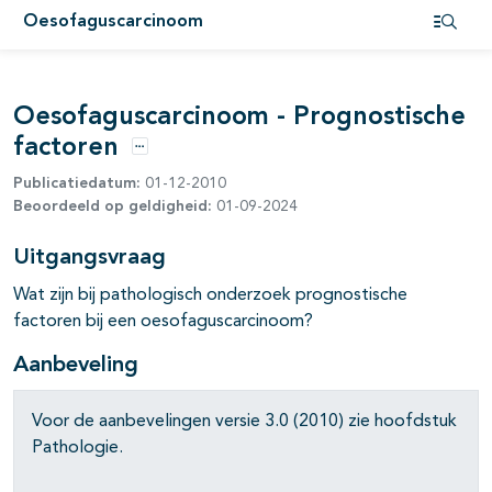
Oesofaguscarcinoom
pagina's open- en dichtklappen
Open i
Oesofaguscarcinoom - Prognostische
factoren
Opties
Publicatiedatum:
01-12-2010
Beoordeeld op geldigheid:
01-09-2024
Uitgangsvraag
Wat zijn bij pathologisch onderzoek prognostische
pagina's open- en dichtklappen
factoren bij een oesofaguscarcinoom?
pagina's open- en dichtklappen
Aanbeveling
pagina's open- en dichtklappen
Voor de aanbevelingen versie 3.0 (2010) zie hoofdstuk
Pathologie.