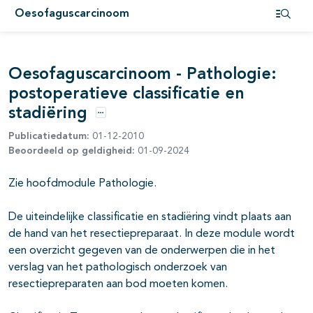
Oesofaguscarcinoom
pagina's open- en dichtklappen
Open i
Oesofaguscarcinoom - Pathologie:
postoperatieve classificatie en
stadiëring
Opties
Publicatiedatum:
01-12-2010
Beoordeeld op geldigheid:
01-09-2024
Zie hoofdmodule Pathologie.
pagina's open- en dichtklappen
De uiteindelijke classificatie en stadiëring vindt plaats aan
pagina's open- en dichtklappen
de hand van het resectiepreparaat. In deze module wordt
een overzicht gegeven van de onderwerpen die in het
pagina's open- en dichtklappen
verslag van het pathologisch onderzoek van
resectiepreparaten aan bod moeten komen.