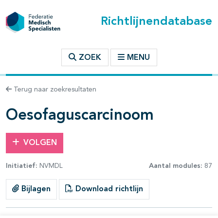
Richtlijnendatabase
t inhoudsopgave
ZOEK
MENU
n binnen deze richtlijn
Terug naar zoekresultaten
les openklappen
Oesofaguscarcinoom
VOLGEN
Initiatief:
NVMDL
Aantal modules:
87
pagina's open- en dichtklappen
Bijlagen
Download richtlijn
pagina's open- en dichtklappen