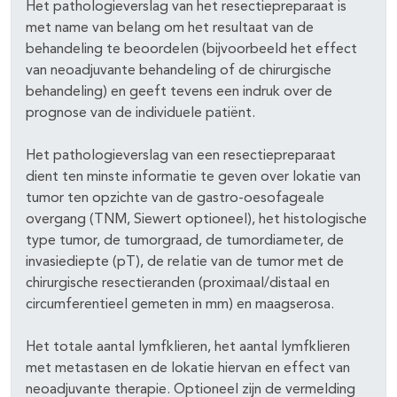
pagina's open- en dichtklappen
Het pathologieverslag van het resectiepreparaat is
met name van belang om het resultaat van de
pagina's open- en dichtklappen
behandeling te beoordelen (bijvoorbeeld het effect
van neoadjuvante behandeling of de chirurgische
behandeling) en geeft tevens een indruk over de
prognose van de individuele patiënt.
Het pathologieverslag van een resectiepreparaat
dient ten minste informatie te geven over lokatie van
tumor ten opzichte van de gastro-oesofageale
overgang (TNM, Siewert optioneel), het histologische
type tumor, de tumorgraad, de tumordiameter, de
invasiediepte (pT), de relatie van de tumor met de
chirurgische resectieranden (proximaal/distaal en
circumferentieel gemeten in mm) en maagserosa.
Het totale aantal lymfklieren, het aantal lymfklieren
met metastasen en de lokatie hiervan en effect van
neoadjuvante therapie. Optioneel zijn de vermelding