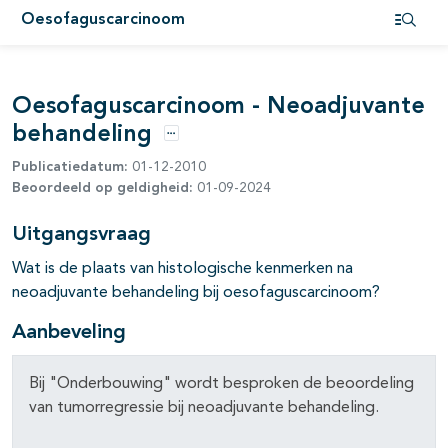
Oesofaguscarcinoom
pagina's open- en dichtklappen
Open i
Oesofaguscarcinoom - Neoadjuvante
behandeling
Opties
Publicatiedatum:
01-12-2010
Beoordeeld op geldigheid:
01-09-2024
Uitgangsvraag
Wat is de plaats van histologische kenmerken na
pagina's open- en dichtklappen
neoadjuvante behandeling bij oesofaguscarcinoom?
pagina's open- en dichtklappen
Aanbeveling
pagina's open- en dichtklappen
Bij "Onderbouwing" wordt besproken de beoordeling
van tumorregressie bij neoadjuvante behandeling.