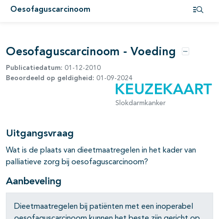
Oesofaguscarcinoom
pagina's open- en dichtklappen
Open i
pagina's open- en dichtklappen
Oesofaguscarcinoom - Voeding
pagina's open- en dichtklappen
Opties
Publicatiedatum:
01-12-2010
pagina's open- en dichtklappen
Beoordeeld op geldigheid:
01-09-2024
Slokdarmkanker
pagina's open- en dichtklappen
Uitgangsvraag
pagina's open- en dichtklappen
Wat is de plaats van dieetmaatregelen in het kader van
palliatieve zorg bij oesofaguscarcinoom?
Aanbeveling
Dieetmaatregelen bij patiënten met een inoperabel
oesofaguscarcinoom kunnen het beste zijn gericht op