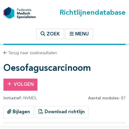
Richtlijnendatabase
t inhoudsopgave
ZOEK
MENU
n binnen deze richtlijn
Terug naar zoekresultaten
les openklappen
Oesofaguscarcinoom
VOLGEN
Initiatief:
NVMDL
Aantal modules:
87
pagina's open- en dichtklappen
Bijlagen
Download richtlijn
pagina's open- en dichtklappen