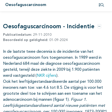
Oesofaguscarcinoom
Open i
pagina's open- en dichtklappen
pagina's open- en dichtklappen
Oesofaguscarcinoom - Incidentie
Opties
pagina's open- en dichtklappen
Publicatiedatum:
29-11-2010
Beoordeeld op geldigheid:
01-09-2024
pagina's open- en dichtklappen
In de laatste twee decennia is de incidentie van het
pagina's open- en dichtklappen
oesofaguscarcinoom fors toegenomen. In 1989 werd in
Nederland 684 maal de diagnose oesofaguscarcinoom
gesteld, terwijl deze ziekte in 2009 bij 1.900 patiënten
werd vastgesteld (
NKR cijfers
).
pagina's open- en dichtklappen
Ook het leeftijdgestandaardiseerde aantal per 100.000
pagina's open- en dichtklappen
inwoners nam toe: van 4.6 tot 8.5. De stijging is voor het
grootste deel toe te schrijven aan een toename van het
adenocarcinoom bij mannen (figuur 1).
Figuur 1.
Leeftijdsgestandaardiseerd aantal nieuwe patiënten met
oesofaguscarcinoom, per 100.000 inwoners, 1973-2008*).