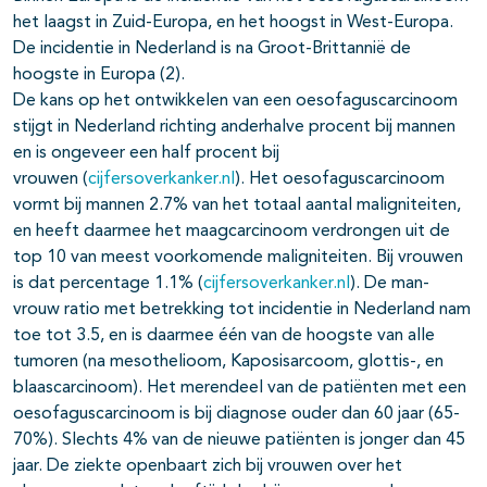
het laagst in Zuid-Europa, en het hoogst in West-Europa.
De incidentie in Nederland is na Groot-Brittannië de
hoogste in Europa (2).
De kans op het ontwikkelen van een oesofaguscarcinoom
stijgt in Nederland richting anderhalve procent bij mannen
en is ongeveer een half procent bij
vrouwen (
cijfersoverkanker.nl
). Het oesofaguscarcinoom
vormt bij mannen 2.7% van het totaal aantal maligniteiten,
en heeft daarmee het maagcarcinoom verdrongen uit de
top 10 van meest voorkomende maligniteiten. Bij vrouwen
is dat percentage 1.1% (
cijfersoverkanker.nl
). De man-
vrouw ratio met betrekking tot incidentie in Nederland nam
toe tot 3.5, en is daarmee één van de hoogste van alle
tumoren (na mesothelioom, Kaposisarcoom, glottis-, en
blaascarcinoom). Het merendeel van de patiënten met een
oesofaguscarcinoom is bij diagnose ouder dan 60 jaar (65-
70%). Slechts 4% van de nieuwe patiënten is jonger dan 45
jaar. De ziekte openbaart zich bij vrouwen over het