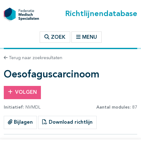
Richtlijnendatabase
t inhoudsopgave
ZOEK
MENU
n binnen deze richtlijn
Terug naar zoekresultaten
les openklappen
Oesofaguscarcinoom
VOLGEN
Initiatief:
NVMDL
Aantal modules:
87
pagina's open- en dichtklappen
Bijlagen
Download richtlijn