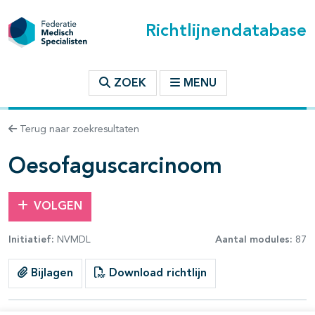
Richtlijnendatabase
t inhoudsopgave
ZOEK
MENU
n binnen deze richtlijn
Terug naar zoekresultaten
les openklappen
Oesofaguscarcinoom
VOLGEN
Initiatief:
NVMDL
Aantal modules:
87
pagina's open- en dichtklappen
Bijlagen
Download richtlijn
pagina's open- en dichtklappen