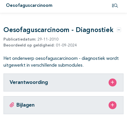
Oesofaguscarcinoom
Open i
pagina's open- en dichtklappen
pagina's open- en dichtklappen
Oesofaguscarcinoom - Diagnostiek
Opti
Publicatiedatum:
29-11-2010
pagina's open- en dichtklappen
Beoordeeld op geldigheid:
01-09-2024
pagina's open- en dichtklappen
Het onderwerp oesofaguscarcinoom - diagnostiek wordt
pagina's open- en dichtklappen
uitgewerkt in verschillende submodules.
Verantwoording
pagina's open- en dichtklappen
pagina's open- en dichtklappen
Bijlagen