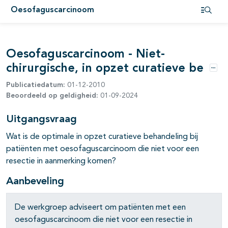
Oesofaguscarcinoom
pagina's open- en dichtklappen
Open i
pagina's open- en dichtklappen
Oesofaguscarcinoom - Niet-
pagina's open- en dichtklappen
chirurgische, in opzet curatieve be
Opti
Publicatiedatum:
01-12-2010
pagina's open- en dichtklappen
Beoordeeld op geldigheid:
01-09-2024
pagina's open- en dichtklappen
Uitgangsvraag
pagina's open- en dichtklappen
Wat is de optimale in opzet curatieve behandeling bij
patiënten met oesofaguscarcinoom die niet voor een
resectie in aanmerking komen?
Aanbeveling
De werkgroep adviseert om patiënten met een
oesofaguscarcinoom die niet voor een resectie in