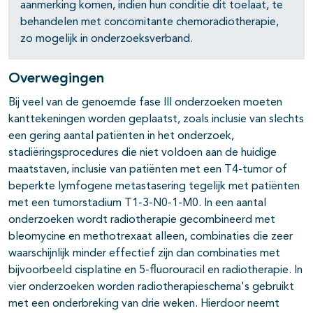
aanmerking komen, indien hun conditie dit toelaat, te
behandelen met concomitante chemoradiotherapie,
zo mogelijk in onderzoeksverband.
Overwegingen
Bij veel van de genoemde fase III onderzoeken moeten
pagina's open- en dichtklappen
kanttekeningen worden geplaatst, zoals inclusie van slechts
een gering aantal patiënten in het onderzoek,
pagina's open- en dichtklappen
stadiëringsprocedures die niet voldoen aan de huidige
maatstaven, inclusie van patiënten met een T4-tumor of
beperkte lymfogene metastasering tegelijk met patiënten
pagina's open- en dichtklappen
met een tumorstadium T1-3-N0-1-M0. In een aantal
onderzoeken wordt radiotherapie gecombineerd met
pagina's open- en dichtklappen
bleomycine en methotrexaat alleen, combinaties die zeer
waarschijnlijk minder effectief zijn dan combinaties met
bijvoorbeeld cisplatine en 5-ﬂuorouracil en radiotherapie. In
vier onderzoeken worden radiotherapieschema's gebruikt
met een onderbreking van drie weken. Hierdoor neemt