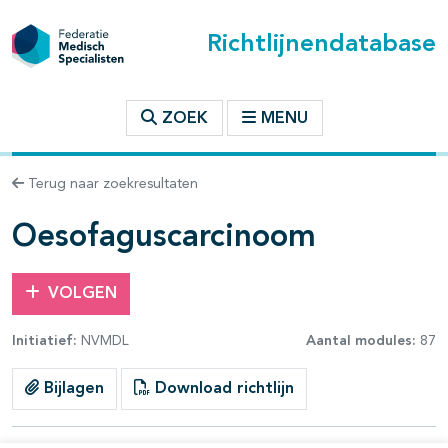
Richtlijnendatabase
t inhoudsopgave
ZOEK
MENU
n binnen deze richtlijn
Terug naar zoekresultaten
les openklappen
Oesofaguscarcinoom
VOLGEN
Initiatief:
NVMDL
Aantal modules:
87
pagina's open- en dichtklappen
Bijlagen
Download richtlijn
pagina's open- en dichtklappen