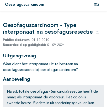
Oesofaguscarcinoom
pagina's open- en dichtklappen
Open i
pagina's open- en dichtklappen
Oesofaguscarcinoom - Type
pagina's open- en dichtklappen
interponaat na oesofagusresectie
Opties
Publicatiedatum:
01-12-2010
pagina's open- en dichtklappen
Beoordeeld op geldigheid:
01-09-2024
pagina's open- en dichtklappen
Uitgangsvraag
Waar dient het interponaat uit te bestaan na
oesofagusresectie bij oesofaguscarcinoom?
Aanbeveling
Na subtotale oesofagus- (en cardia)resectie heeft de
maag als interponaat de voorkeur. Het colon is
tweede keuze. Slechts in uitzonderingsgevallen kan