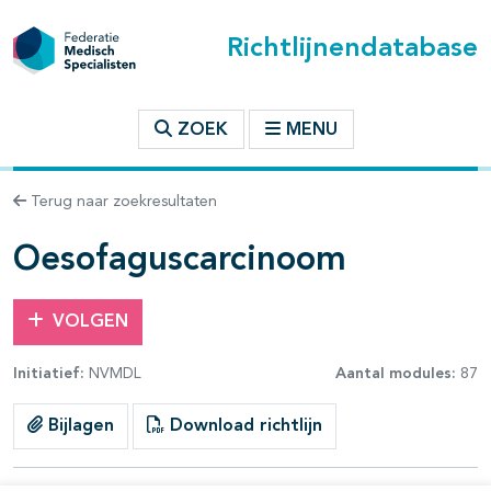
Richtlijnendatabase
t inhoudsopgave
ZOEK
MENU
n binnen deze richtlijn
Terug naar zoekresultaten
les openklappen
Oesofaguscarcinoom
VOLGEN
Initiatief:
NVMDL
Aantal modules:
87
pagina's open- en dichtklappen
Bijlagen
Download richtlijn
pagina's open- en dichtklappen