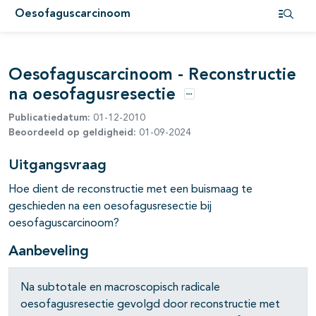
Oesofaguscarcinoom
pagina's open- en dichtklappen
Open i
pagina's open- en dichtklappen
Oesofaguscarcinoom - Reconstructie
pagina's open- en dichtklappen
na oesofagusresectie
Opties
Publicatiedatum:
01-12-2010
pagina's open- en dichtklappen
Beoordeeld op geldigheid:
01-09-2024
pagina's open- en dichtklappen
Uitgangsvraag
Hoe dient de reconstructie met een buismaag te
geschieden na een oesofagusresectie bij
oesofaguscarcinoom?
Aanbeveling
Na subtotale en macroscopisch radicale
oesofagusresectie gevolgd door reconstructie met