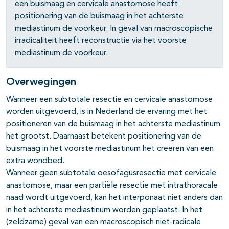
een buismaag en cervicale anastomose heeft
positionering van de buismaag in het achterste
mediastinum de voorkeur. In geval van macroscopische
irradicaliteit heeft reconstructie via het voorste
mediastinum de voorkeur.
Overwegingen
pagina's open- en dichtklappen
Wanneer een subtotale resectie en cervicale anastomose
worden uitgevoerd, is in Nederland de ervaring met het
positioneren van de buismaag in het achterste mediastinum
het grootst. Daarnaast betekent positionering van de
buismaag in het voorste mediastinum het creëren van een
pagina's open- en dichtklappen
extra wondbed.
Wanneer geen subtotale oesofagusresectie met cervicale
pagina's open- en dichtklappen
anastomose, maar een partiële resectie met intrathoracale
naad wordt uitgevoerd, kan het interponaat niet anders dan
in het achterste mediastinum worden geplaatst. In het
pagina's open- en dichtklappen
(zeldzame) geval van een macroscopisch niet-radicale