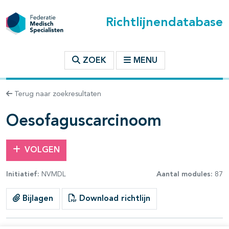
Richtlijnendatabase
t inhoudsopgave
ZOEK
MENU
n binnen deze richtlijn
Terug naar zoekresultaten
les openklappen
Oesofaguscarcinoom
VOLGEN
Initiatief:
NVMDL
Aantal modules:
87
pagina's open- en dichtklappen
Bijlagen
Download richtlijn
pagina's open- en dichtklappen