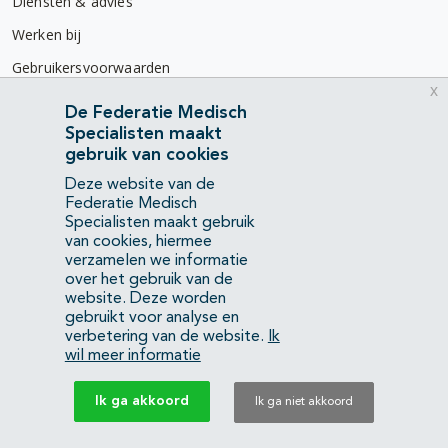
Diensten & advies
Werken bij
Gebruikersvoorwaarden
x
Privacyverklaring
De Federatie Medisch
Specialisten maakt
Contact
gebruik van cookies
Mercatorlaan 1200
Deze website van de
3528 BL Utrecht
Federatie Medisch
Specialisten maakt gebruik
van cookies, hiermee
(088) 505 34 34
verzamelen we informatie
info@richtlijnendatabase.nl
over het gebruik van de
website. Deze worden
gebruikt voor analyse en
YouTube
LinkedIn
verbetering van de website.
Ik
wil meer informatie
KvK Federatie Medisch Specialisten:
40483480
Ik ga akkoord
Ik ga niet akkoord
Privacyverklaring