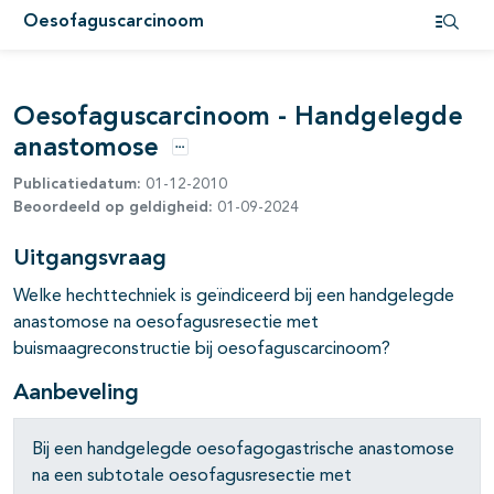
Oesofaguscarcinoom
pagina's open- en dichtklappen
Open i
pagina's open- en dichtklappen
Oesofaguscarcinoom - Handgelegde
pagina's open- en dichtklappen
anastomose
Opties
Publicatiedatum:
01-12-2010
pagina's open- en dichtklappen
Beoordeeld op geldigheid:
01-09-2024
pagina's open- en dichtklappen
Uitgangsvraag
Welke hechttechniek is geïndiceerd bij een handgelegde
anastomose na oesofagusresectie met
buismaagreconstructie bij oesofaguscarcinoom?
Aanbeveling
Bij een handgelegde oesofagogastrische anastomose
na een subtotale oesofagusresectie met