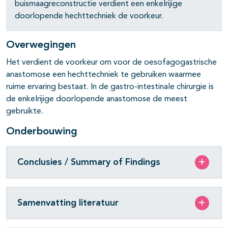
buismaagreconstructie verdient een enkelrijige
doorlopende hechttechniek de voorkeur.
Overwegingen
Het verdient de voorkeur om voor de oesofagogastrische
anastomose een hechttechniek te gebruiken waarmee
ruime ervaring bestaat. In de gastro-intestinale chirurgie is
pagina's open- en dichtklappen
de enkelrijige doorlopende anastomose de meest
gebruikte.
Onderbouwing
pagina's open- en dichtklappen
Conclusies / Summary of Findings
pagina's open- en dichtklappen
Samenvatting literatuur
pagina's open- en dichtklappen