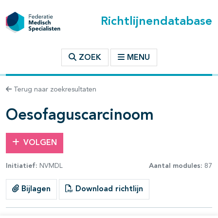
Richtlijnendatabase
t inhoudsopgave
ZOEK
MENU
n binnen deze richtlijn
Terug naar zoekresultaten
les openklappen
Oesofaguscarcinoom
VOLGEN
Initiatief:
NVMDL
Aantal modules:
87
pagina's open- en dichtklappen
Bijlagen
Download richtlijn
pagina's open- en dichtklappen