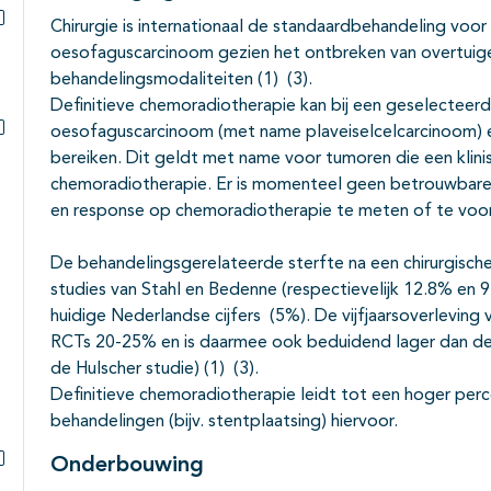
Subpagina's open- en dichtklappen
Chirurgie is internationaal de standaardbehandeling voor
Subpagina's open- en dichtklappen
oesofaguscarcinoom gezien het ontbreken van overtuige
behandelingsmodaliteiten (1) (3).
Definitieve chemoradiotherapie kan bij een geselecteer
oesofaguscarcinoom (met name plaveiselcelcarcinoom) e
Subpagina's open- en dichtklappen
bereiken. Dit geldt met name voor tumoren die een klin
chemoradiotherapie. Er is momenteel geen betrouwbare
en response op chemoradiotherapie te meten of te voor
De behandelingsgerelateerde sterfte na een chirurgisch
studies van Stahl en Bedenne (respectievelijk 12.8% en 9
huidige Nederlandse cijfers (5%). De vijfjaarsoverleving 
RCTs 20-25% en is daarmee ook beduidend lager dan de
de Hulscher studie) (1) (3).
Definitieve chemoradiotherapie leidt tot een hoger per
behandelingen (bijv. stentplaatsing) hiervoor.
Onderbouwing
Subpagina's open- en dichtklappen