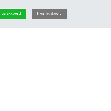
k ga akkoord
Ik ga niet akkoord