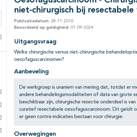
Oesofaguscarcinoom - Chirurgis
niet-chirurgisch bij resectabel
Publicatiedatum:
28-11-2010
eken binnen deze richtlijn
Beoordeeld op geldigheid:
01-09-2024
Uitgangsvraag
Alles openklappen
Welke chirurgische versus niet-chirurgische behandeloptie
oesofaguscarcinomen?
Aanbeveling
De werkgroep is unaniem van mening dat, totdat er mee
andere behandelingsmodaliteiten of data van grote ser
Subpagina's open- en dichtklappen
beschikbaar zijn, chirurgische resectie onderdeel is v
curatief resectabele oesofaguscarcinoom. Dit geldt oo
Subpagina's open- en dichtklappen
er geen contra-indicaties bestaan voor chirurgie.
Subpagina's open- en dichtklappen
Overwegingen