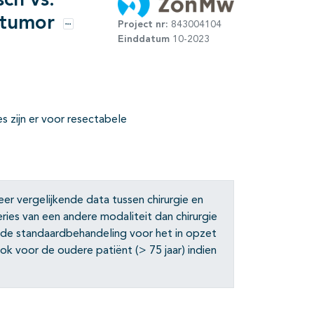
ch vs.
e tumor
Project nr:
843004104
Opties
Einddatum
10-2023
s zijn er voor resectabele
r vergelijkende data tussen chirurgie en
ies van een andere modaliteit dan chirurgie
an de standaardbehandeling voor het in opzet
k voor de oudere patiënt (> 75 jaar) indien