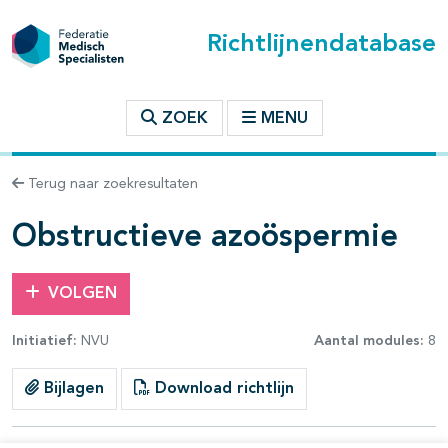
Richtlijnendatabase
t inhoudsopgave
ZOEK
MENU
n binnen deze richtlijn
Terug naar zoekresultaten
Obstructieve azoöspermie
VOLGEN
Initiatief:
NVU
Aantal modules:
8
Bijlagen
Download richtlijn