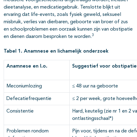
medische voorgeschiedenis uitgevraagd worden, inclusief
dieetanalyse, en medicatiegebruik. Tenslotte blijkt uit
ervaring dat life-events, zoals fysiek geweld, seksueel
misbruik, verlies van dierbaren, geboorte van broer of zus
en schoolproblemen een oorzaak kunnen zijn van obstipatie
3
en dienen daarom besproken te worden.
Tabel 1. Anamnese en lichamelijk onderzoek
Anamnese en l.o.
Suggestief voor obstipatie
Meconiumlozing
≤ 48 uur na geboorte
Defecatiefrequentie
≤ 2 per week, grote hoeveelh
Consistentie
Hard, keutelig (zie nr 1 en 2 v
ontlastingsschaal*)
Problemen rondom
Pijn voor, tijdens en na de d