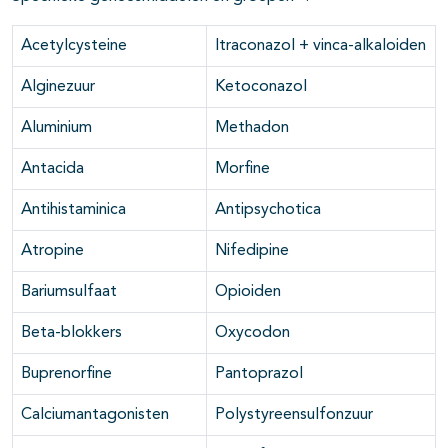
Acetylcysteine
Itraconazol + vinca-alkaloiden
Alginezuur
Ketoconazol
Aluminium
Methadon
Antacida
Morfine
Antihistaminica
Antipsychotica
Atropine
Nifedipine
Bariumsulfaat
Opioiden
Beta-blokkers
Oxycodon
Buprenorfine
Pantoprazol
Calciumantagonisten
Polystyreensulfonzuur