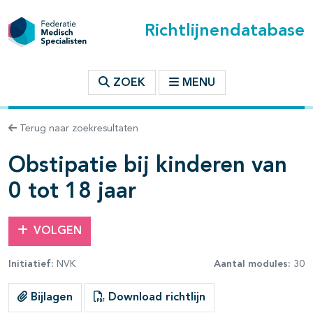
Richtlijnendatabase
t inhoudsopgave
ZOEK
MENU
n binnen deze richtlijn
Terug naar zoekresultaten
les openklappen
Obstipatie bij kinderen van
0 tot 18 jaar
VOLGEN
Initiatief:
NVK
Aantal modules:
30
pagina's open- en dichtklappen
Bijlagen
Download richtlijn