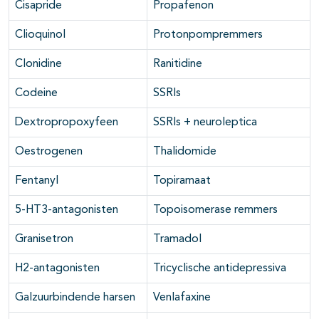
Cisapride
Propafenon
Clioquinol
Protonpompremmers
Clonidine
Ranitidine
Codeine
SSRIs
Dextropropoxyfeen
SSRIs + neuroleptica
Oestrogenen
Thalidomide
Fentanyl
Topiramaat
5-HT3-antagonisten
Topoisomerase remmers
Granisetron
Tramadol
H2-antagonisten
Tricyclische antidepressiva
Galzuurbindende harsen
Venlafaxine