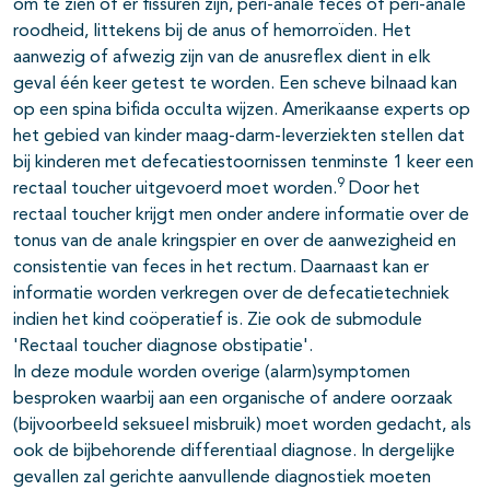
om te zien of er fissuren zijn, peri-anale feces of peri-anale
roodheid, littekens bij de anus of hemorroïden. Het
aanwezig of afwezig zijn van de anusreflex dient in elk
geval één keer getest te worden. Een scheve bilnaad kan
op een spina bifida occulta wijzen. Amerikaanse experts op
het gebied van kinder maag-darm-leverziekten stellen dat
bij kinderen met defecatiestoornissen tenminste 1 keer een
9
rectaal toucher uitgevoerd moet worden.
Door het
rectaal toucher krijgt men onder andere informatie over de
tonus van de anale kringspier en over de aanwezigheid en
consistentie van feces in het rectum. Daarnaast kan er
informatie worden verkregen over de defecatietechniek
indien het kind coöperatief is. Zie ook de submodule
'Rectaal toucher diagnose obstipatie'.
In deze module worden overige (alarm)symptomen
besproken waarbij aan een organische of andere oorzaak
(bijvoorbeeld seksueel misbruik) moet worden gedacht, als
ook de bijbehorende differentiaal diagnose. In dergelijke
gevallen zal gerichte aanvullende diagnostiek moeten