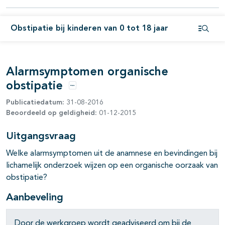
pagina's open- en dichtklappen
Obstipatie bij kinderen van 0 tot 18 jaar
pagina's open- en dichtklappen
Open i
pagina's open- en dichtklappen
Alarmsymptomen organische
obstipatie
Opties
Publicatiedatum:
31-08-2016
Beoordeeld op geldigheid:
01-12-2015
Uitgangsvraag
Welke alarmsymptomen uit de anamnese en bevindingen bij
lichamelijk onderzoek wijzen op een organische oorzaak van
obstipatie?
Aanbeveling
Door de werkgroep wordt geadviseerd om bij de