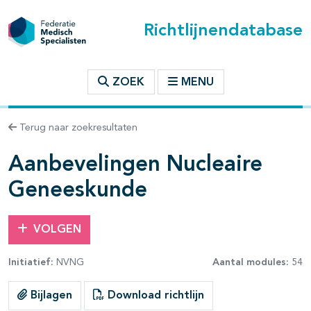
Richtlijnendatabase
t inhoudsopgave
ZOEK
MENU
n binnen deze richtlijn
Terug naar zoekresultaten
les openklappen
Aanbevelingen Nucleaire
Geneeskunde
pagina's open- en dichtklappen
VOLGEN
pagina's open- en dichtklappen
Initiatief:
NVNG
Aantal modules:
54
pagina's open- en dichtklappen
Bijlagen
Download richtlijn
pagina's open- en dichtklappen