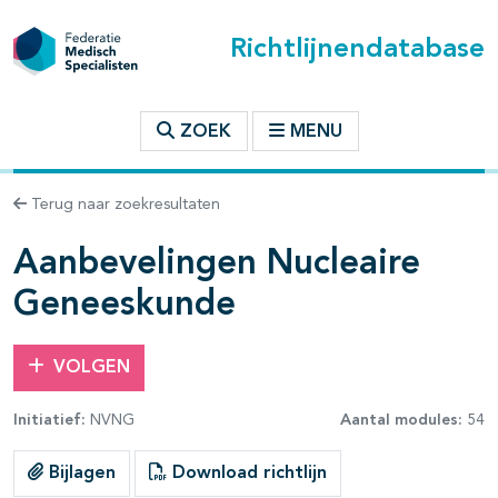
Richtlijnendatabase
t inhoudsopgave
ZOEK
MENU
n binnen deze richtlijn
Terug naar zoekresultaten
les openklappen
Aanbevelingen Nucleaire
Geneeskunde
pagina's open- en dichtklappen
VOLGEN
pagina's open- en dichtklappen
Initiatief:
NVNG
Aantal modules:
54
pagina's open- en dichtklappen
Bijlagen
Download richtlijn