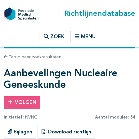
Richtlijnendatabase
t inhoudsopgave
ZOEK
MENU
n binnen deze richtlijn
Terug naar zoekresultaten
les openklappen
Aanbevelingen Nucleaire
Geneeskunde
pagina's open- en dichtklappen
VOLGEN
pagina's open- en dichtklappen
Initiatief:
NVNG
Aantal modules:
54
pagina's open- en dichtklappen
Bijlagen
Download richtlijn